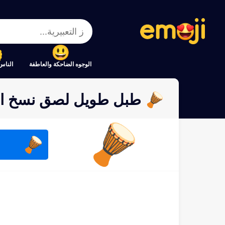
الوجوه الضاحكة والعاطفة
الناس
🪘 طبل طويل لصق نسخ الرموز التعبيرية 🪘
🪘
🪘