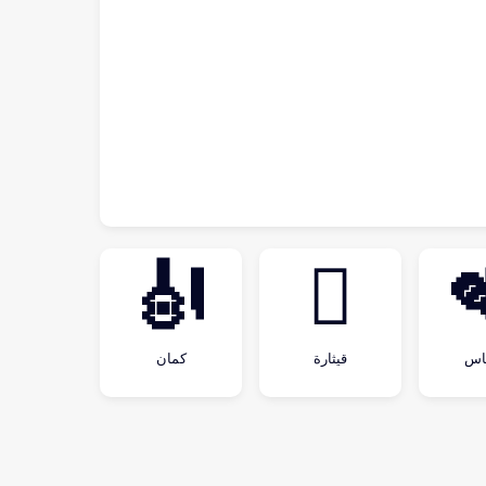
🎻
🪉
اس
قيثارة
كمان