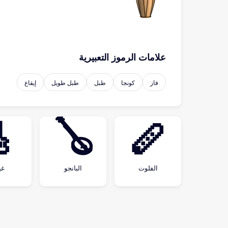
علامات الرموز التعبيرية
إيقاع
طبل طويل
طبل
كونجا
فاز

🪕
🪈
ار
البانجو
الفلوت