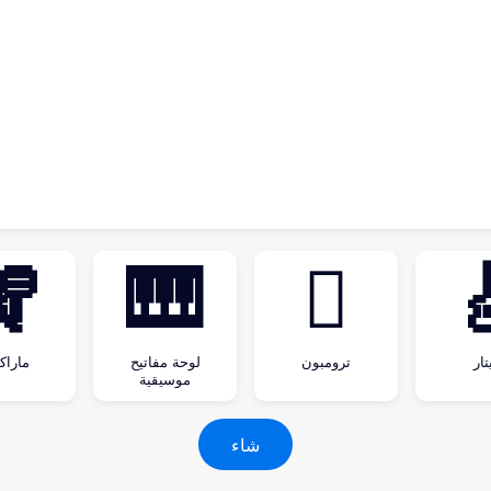
🪇
🎹
🪊

راكاس
لوحة مفاتيح
ترومبون
غيت
موسيقية
شاء