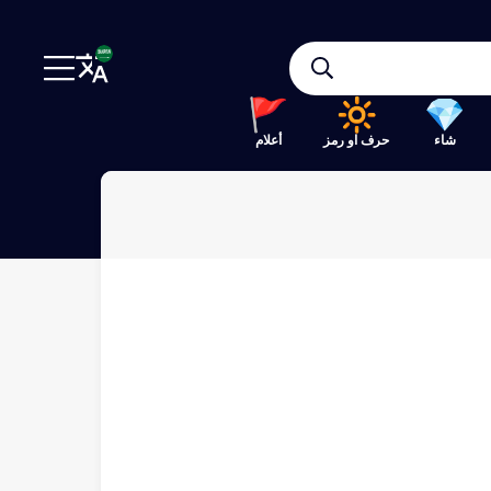
شاء
حرف او رمز
أعلام