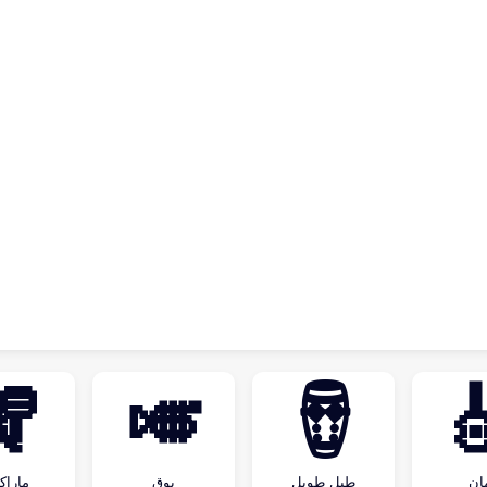
🪇
🎺
🪘

راكاس
بوق
طبل طويل
كم