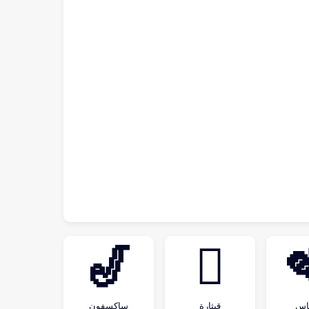
🎷
🪉
اس
قيثارة
ساكسفون