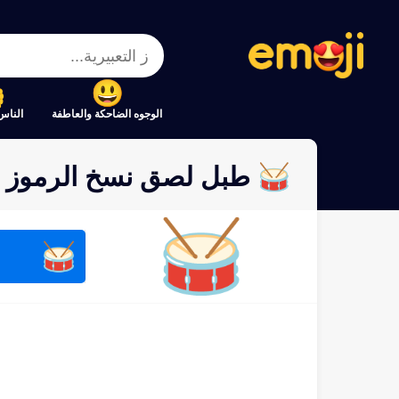
الوجوه الضاحكة والعاطفة
الناس
🥁 طبل لصق نسخ الرموز ال
🥁
🥁