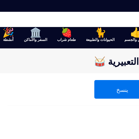
 والجسم
الحيوانات والطبيعة
طعام شراب
السفر والأماكن
أنشطة
تعبيرية 🥁
ينسخ