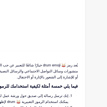
يُعد رمز 🥁 drum emoji خيارًا شائعًا 
منشورات وسائل التواصل الاجتماعي والرسائل النصية 
أو للإشارة إلى الشعور بالإثارة أو الاحتفال.
فيما يلي خمسة أمثلة لكيفية استخدامك للرموز الت
إنك ترسل رسالة إلى صديق حول ورشة عمل للطب
يمكنك استخدام الرموز التعبيرية 🥁 drum لإظهار حبك للإيقاع وإعلام صديقك بأنك حريص على معرفة المزيد.