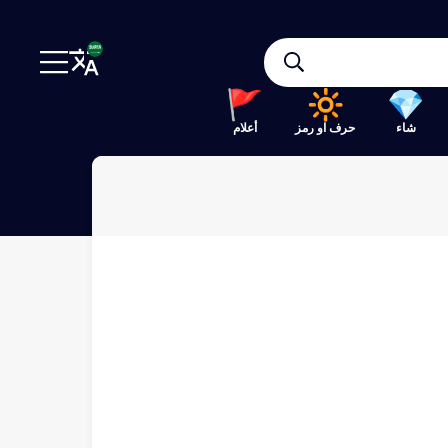
شاء
حرف او رمز
أعلام