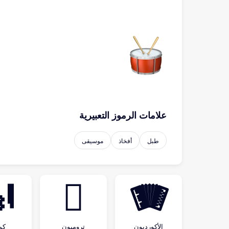
علامات الرموز التعبيرية
موسيقى
أفخاذ
طبل

🪊
🪗
ان
ترومبون
الأكورديون