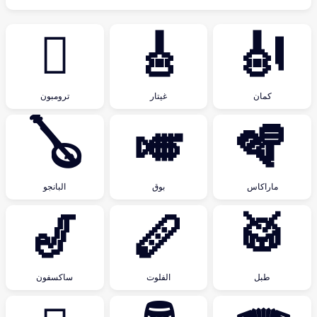
🪊
🎸
🎻
كمان
غيتار
ترومبون
🪕
🎺
🪇
ماراكاس
بوق
البانجو
🎷
🪈
🥁
طبل
الفلوت
ساكسفون