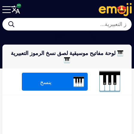
🪉
🪊
🥁
🪗
🪇
🪕
🎻
🎺
🎹 لوحة مفاتيح موسيقية لصق نسخ الرموز التعبيرية
🎹
🎹
🎹
ينسخ