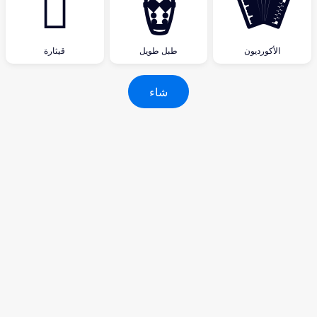
🪉
🪘
🪗
الأكورديون
طبل طويل
قيثارة
شاء