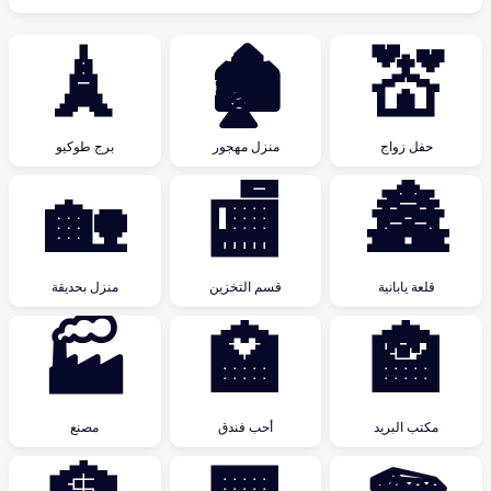
🗼
🏚
💒
حفل زواج
منزل مهجور
برج طوكيو
🏡
🏬
🏯
قلعة يابانية
قسم التخزين
منزل بحديقة
🏭
🏩
🏤
مكتب البريد
أحب فندق
مصنع