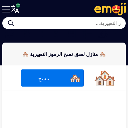
🛖
🏯
🏥
🏩
🏢
🗽
🪵
🏰
🏘 منازل لصق نسخ الرموز التعبيرية 🏘
🏘
🏘
ينسخ