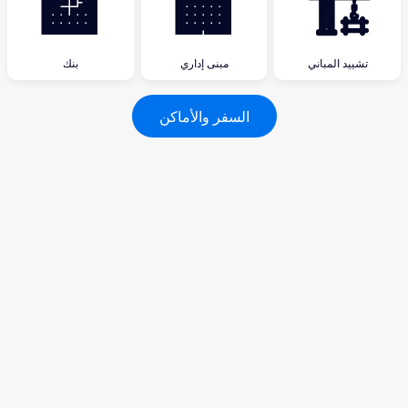
🏦
🏢
🏗
تشييد المباني
مبنى إداري
بنك
السفر والأماكن