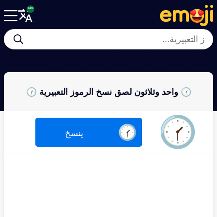
🕰
⏲
🕠
🕧
🕟
🕢
🕙
🕓
🕜 واحد وثلاثون لصق نسخ الرموز التعبيرية 🕜
🕜
🕜
ينسخ