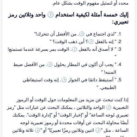
محدد أو لتمثيل مفهوم الوقت بشكل عام.
إليك خمسة أمثلة لكيفية استخدام 🕜 واحد وثلاثين رمز
تعبيري:
"لدي اجتماع في 🕜. من الأفضل أن تتحرك!"
" إنه بالفعل 🕜؟ أين ذهب الوقت؟ "
" لا أصدق أنه بالفعل 🕜. الوقت يمر بسرعة عندما تستمتع!
"
" يجب أن أكون في المطار بحلول 🕜. من الأفضل ضبط
المنبه! "
" أستيقظ دائمًا في الجوار 🕜. إنه وقت استيقاظي
الطبيعي. "
إذا كنت تبحث عن مزيد من المعلومات حول الوقت أو الرموز
التعبيرية 🕜 الواحد والثلاثين ، يمكنك البحث عن عبارات مثل "رمز
تعبيري لوجه الساعة" أو "إخبار الوقت" أو "إدارة الوقت". يمكنك
أيضًا محاولة البحث عن أوقات محددة أو رموز تعبيرية لوجه
الساعة ، مثل "🕝 اثنين وثلاثين رمزًا تعبيريًا" أو "🕞 ثلاثة وثلاثين