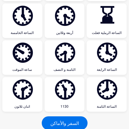
🕔
🕟
⌛
الساعة الرملية فعلت
أربعة وثلاثين
الساعة الخامسة
⏲
🕣
🕓
الساعة الرابعة
الثامنة و النصف
ساعة الموقت
🕝
🕦
🕗
الساعة الثامنة
1130
اثنان ثلاثون
السفر والأماكن