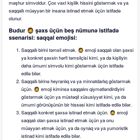
məşhur simvoldur. Çox vaxt kişilik hissini göstərmək və ya
saqqallı müəyyən bir insana istinad etmək üçün istifadə
olunur.
Budur 🧔 şəxs üçün beş nümunə istifadə
ssenarisi: saqqal emojisi:
Saqqallı birini təmsil etmək. 🧔 emoji saqqalı olan şəxsi
ya konkret şəxsin hərfi təmsilçisi kimi, ya da kişiliyin
daha ümumi simvolu kimi göstərmək üçün istifadə
edilə bilər.
Saqqallı birinə heyranlıq və ya minnətdarlıq göstərmək
üçün. 🧔 emoji kiminsə saqqalını qiymətləndirdiyini
göstərmək üçün ya müstəqil xüsusiyyət kimi, ya da
ümumi görünüşünün bir hissəsi kimi istifadə edilə bilər.
Saqqallı konkret şəxsə istinad etmək üçün. 🧔 emoji
saqqalı olan şəxsə istinad etmək üçün ya onu
müəyyən etmək üçün, ya da oynaq və ya yumoristik
istinad kimi istifadə edilə bilər.