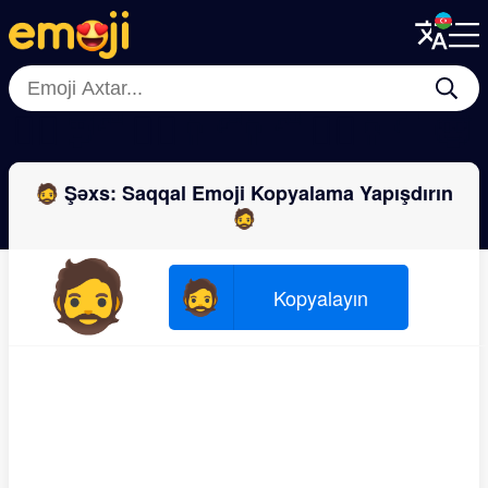
Menu
Menu
Close
Close
👱‍♂️
🧑‍🦰
🧔‍♂️
👨‍🦳
👨‍🦰
🧔‍♀️
👩‍🦲
🧓
🧔 Şəxs: Saqqal Emoji Kopyalama Yapışdırın
🧔
🧔
🧔
Kopyalayın