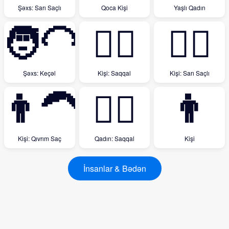
Şəxs: Sarı Saçlı
Qoca Kişi
Yaşlı Qadın
🧑‍🦲
🧔‍♂️
👱‍♂️
Şəxs: Keçəl
Kişi: Saqqal
Kişi: Sarı Saçlı
👨‍🦱
🧔‍♀️
👨
Kişi: Qıvrım Saç
Qadın: Saqqal
Kişi
İnsanlar & Bədən