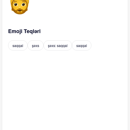
Emoji Teqləri
saqqal
şəxs
şəxs: saqqal
saqqal