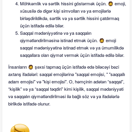
Möhkəmlik və sərtlik hissini göstərmək üçün. 🧔 emoji,
xüsusilə də digər kişi simvolları və ya emojilərlə
birləşdirildikdə, sərtlik və ya sərtlik hissini çatdırmaq
üçün istifadə edilə bilər.
Saqqal mədəniyyətinə və ya saqqalın
qiymətləndirilməsinə istinad etmək üçün. 🧔 emoji
saqqal mədəniyyətinə istinad etmək və ya ümumilikdə
saqqallara olan qiymət vermək üçün istifadə edilə bilər.
İnsanların 🧔 şəxsi tapmaq üçün istifadə edə biləcəyi bəzi
axtarış ifadələri: saqqal emojilərinə "saqqal emojisi, " "saqqallı
adam emojisi" və "kişi emojisi". O, həmçinin adətən “saqqal”,
“kişilik” və ya “saqqal təqdiri” kimi kişilik, saqqal mədəniyyəti
və saqqalın qiymətləndirilməsi ilə bağlı söz və ya ifadələrlə
birlikdə istifadə olunur.