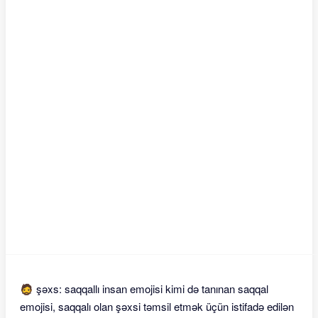
🧔 şəxs: saqqallı insan emojisi kimi də tanınan saqqal
emojisi, saqqalı olan şəxsi təmsil etmək üçün istifadə edilən