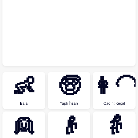
👶
🧓
👩‍🦲
Bala
Yaşlı İnsan
Qadın: Keçəl
👱
👴
👵