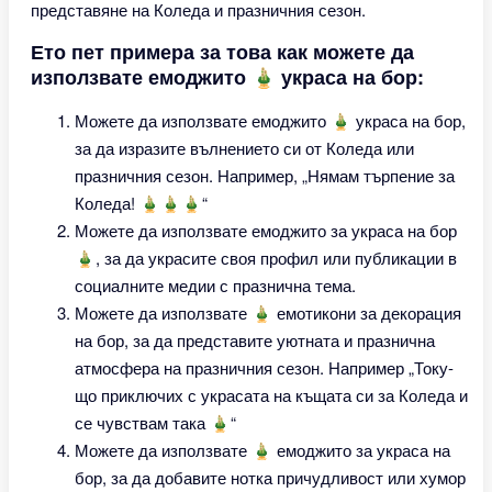
представяне на Коледа и празничния сезон.
Ето пет примера за това как можете да
използвате емоджито 🎍 украса на бор:
Можете да използвате емоджито 🎍 украса на бор,
за да изразите вълнението си от Коледа или
празничния сезон. Например, „Нямам търпение за
Коледа! 🎍🎍🎍“
Можете да използвате емоджито за украса на бор
🎍, за да украсите своя профил или публикации в
социалните медии с празнична тема.
Можете да използвате 🎍 емотикони за декорация
на бор, за да представите уютната и празнична
атмосфера на празничния сезон. Например „Току-
що приключих с украсата на къщата си за Коледа и
се чувствам така 🎍“
Можете да използвате 🎍 емоджито за украса на
бор, за да добавите нотка причудливост или хумор