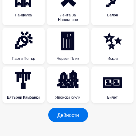
Панделка
Лента За
Балон
Напомняне
🎉
🧧
✨
Парти Попър
Червен Плик
Искри
🎐
🎎
🎫
Вятърни Камбанки
Японски Кукли
Билет
Дейности