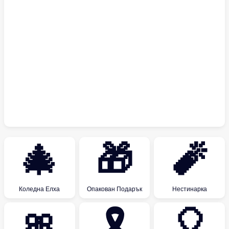
🎄
🎁
🧨
Коледна Елха
Опакован Подарък
Нестинарка
🎀
🎗
🎈