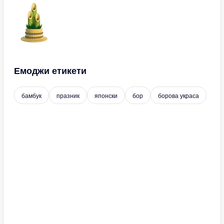
Емоджи етикети
бамбук
празник
японски
бор
борова украса