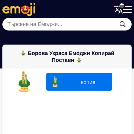
Menu
Menu
Close
Close
🎈
🎄
🎎
🎐
🎁
🎉
🎇
🎊
🎍 Борова Украса Емоджи Копирай
Постави 🎍
🎍
🎍
копие