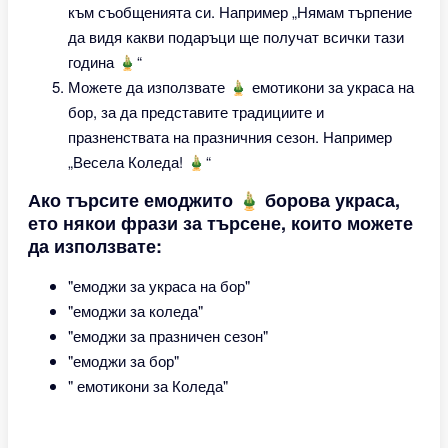
към съобщенията си. Например „Нямам търпение
да видя какви подаръци ще получат всички тази
година 🎍“
Можете да използвате 🎍 емотикони за украса на
бор, за да представите традициите и
празненствата на празничния сезон. Например
„Весела Коледа! 🎍“
Ако търсите емоджито 🎍 борова украса,
ето някои фрази за търсене, които можете
да използвате:
"емоджи за украса на бор"
"емоджи за коледа"
"емоджи за празничен сезон"
"емоджи за бор"
" емотикони за Коледа"