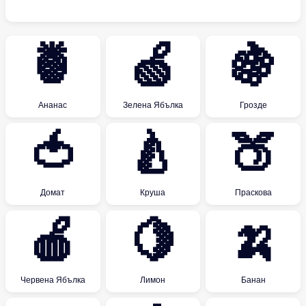
🍍
🍏
🍇
Ананас
Зелена Ябълка
Грозде
🍅
🍐
🍑
Домат
Круша
Праскова
🍎
🍋
🍌
Червена Ябълка
Лимон
Банан