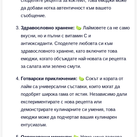
да добави нотка автентичност към вашето
съобщение.
Здравословно хранене:
🍋‍🟩 Лаймовете са не само
вкусни, но и пълни с витамин С и
антиоксиданти. Споделете любовта си към
здравословното хранене, като включите това
емоджи, когато обсъждате най-новата си рецепта
за салата или зелено смути.
Готварски приключения:
🍋‍🟩 Сокът и кората от
лайм са универсални съставки, които могат да
подобрят широка гама от ястия. Независимо дали
експериментирате с нова рецепта или
демонстрирате кулинарните си умения, това
емоджи може да подчертае вашия кулинарен
ентусиазъм.
Освежаващи моменти:
🍋‍🟩 Няма нищо толкова