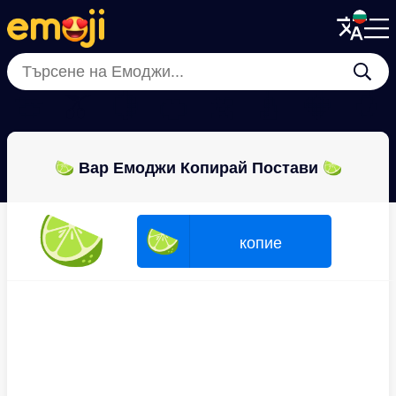
Menu
Menu
Close
Close
🍈
🫒
🍋
🍊
🍌
🍐
🍓
🥭
🍋‍🟩 Вар Емоджи Копирай Постави 🍋‍🟩
🍋‍🟩
🍋‍🟩
копие