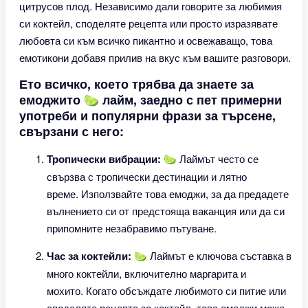
цитрусов плод. Независимо дали говорите за любимия
си коктейл, споделяте рецепта или просто изразявате
любовта си към всичко пикантно и освежаващо, това
емотикони добавя прилив на вкус към вашите разговори.
Ето всичко, което трябва да знаете за
емоджито 🍋‍🟩 лайм, заедно с пет примерни
употреби и популярни фрази за търсене,
свързани с него:
Тропически вибрации:
🍋‍🟩 Лаймът често се
свързва с тропически дестинации и лятно
време. Използвайте това емоджи, за да предадете
вълнението си от предстояща ваканция или да си
припомните незабравимо пътуване.
Час за коктейли:
🍋‍🟩 Лаймът е ключова съставка в
много коктейли, включително маргарита и
мохито. Когато обсъждате любимото си питие или
споделяте рецепта за коктейл, това емоджи може