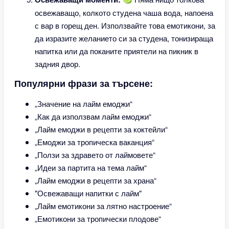
освежаващо, колкото студена чаша вода, напоена
с вар в горещ ден. Използвайте това емотикони, за
да изразите желанието си за студена, тонизираща
напитка или да поканите приятели на пикник в
задния двор.
Популярни фрази за търсене:
„Значение на лайм емоджи“
„Как да използвам лайм емоджи“
„Лайм емоджи в рецепти за коктейли“
„Емоджи за тропическа ваканция“
„Ползи за здравето от лаймовете“
„Идеи за партита на тема лайм“
„Лайм емоджи в рецепти за храна“
"Освежаващи напитки с лайм"
„Лайм емотикони за лятно настроение“
„Емотикони за тропически плодове“