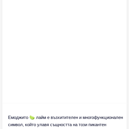
Емоджито 🍋‍🟩 лайм е възхитителен и многофункционален
символ, който улавя същността на този пикантен