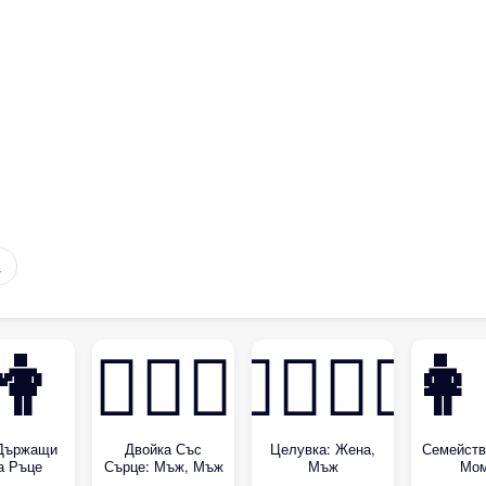
а
👭
👨‍❤️‍👨
👩‍❤️‍💋‍👨
👩
Държащи
Двойка Със
Целувка: Жена,
Семейств
а Ръце
Сърце: Мъж, Мъж
Мъж
Мо