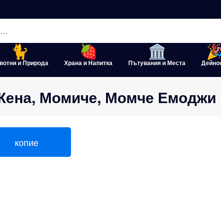
вотни и Природа
Храна и Напитка
Пътувания и Места
Дейно
ъж, Жена, Момиче, Момче Емоджи Копи
копие