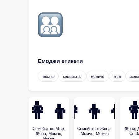
Емоджи етикети
момче
семейство
момиче
мъж
жен
👨‍👩‍👦‍👦
👩‍👦‍👦
Семейство: Мъж,
Семейство: Жена,
Жени, 
Жена, Момче,
Момче, Момче
Се З
Момче