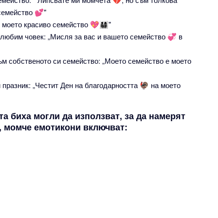
семейство 💕"
то красиво семейство 💖👨‍👩‍👧‍👦"
 любим човек: „Мисля за вас и вашето семейство 💞 в
ъм собственото си семейство: „Моето семейство е моето
 празник: „Честит Ден на благодарността 🦃 на моето
а биха могли да използват, за да намерят
миче, момче емотикони включват: