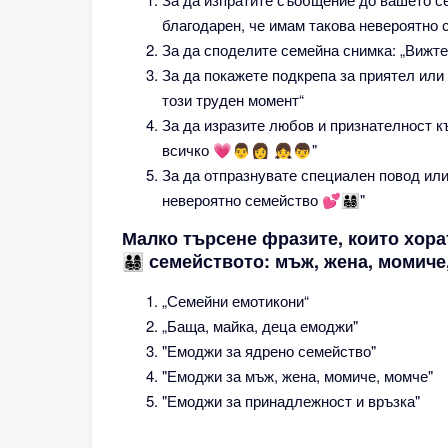
благодарен, че имам такова невероятно 
За да споделите семейна снимка: „Вижте мое
За да покажете подкрепа за приятел или
този труден момент“
За да изразите любов и признателност к
всичко 💗👨‍👩 ‍👧‍👦"
За да отпразнувате специален повод или
невероятно семейство 💕👨‍👩‍👧‍👦"
Малко търсене фразите, които хорат
👨‍👩‍👧‍👦 семейството: мъж, жена, мо
„Семейни емотикони“
„Баща, майка, деца емоджи"
"Емоджи за ядрено семейство"
"Емоджи за мъж, жена, момиче, момче"
"Емоджи за принадлежност и връзка"