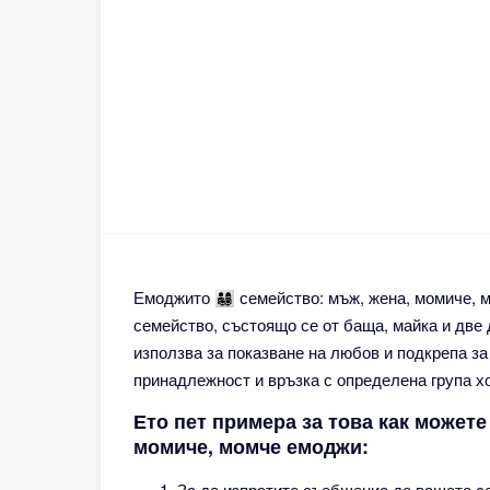
Емоджито 👨‍👩‍👧‍👦 семейство: мъж, жена, моми
семейство, състоящо се от баща, майка и две 
използва за показване на любов и подкрепа за
принадлежност и връзка с определена група х
Ето пет примера за това как можете да 
момиче, момче емоджи:
За да изпратите съобщение до вашето се