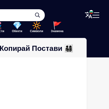
сти
Обекти
Символи
Знамена
рай Постави 👨‍👩‍👧‍👦