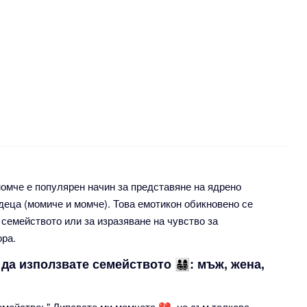
че, момче е популярен начин за представяне на ядрено
деца (момиче и момче). Това емотикон обикновено се
 семейството или за изразяване на чувство за
ора.
използвате семейството 👨‍👩‍👧‍👦: мъж, жена,
мейство: " Липсвате ми момчета 💔, но съм толкова