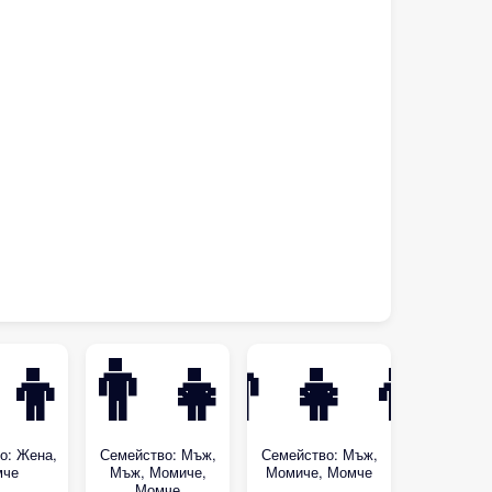
‍👦
👨‍👨‍👧‍👦
👨‍👧‍👦
о: Жена,
Семейство: Мъж,
Семейство: Мъж,
мче
Мъж, Момиче,
Момиче, Момче
Момче