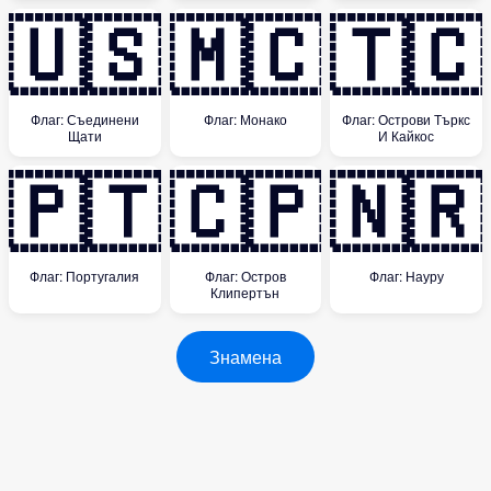
🇺🇸
🇲🇨
🇹🇨
Флаг: Съединени
Флаг: Монако
Флаг: Острови Търкс
Щати
И Кайкос
🇵🇹
🇨🇵
🇳🇷
Флаг: Португалия
Флаг: Остров
Флаг: Науру
Клипертън
Знамена