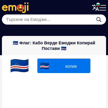
Menu
Menu
Close
Close
🇲🇲
🇬🇬
🇧🇮
🇦🇪
🇬🇹
🇺🇸
🇵🇼
🇹
🇨🇻 Флаг: Кабо Верде Емоджи Копирай
Постави 🇨🇻
🇨🇻
🇨🇻
копие