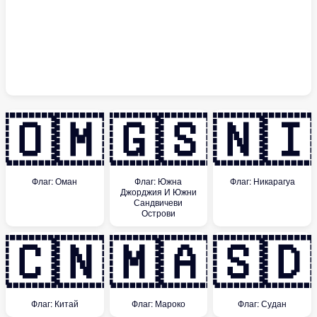
🇴🇲
🇬🇸
🇳🇮
Флаг: Оман
Флаг: Южна
Флаг: Никарагуа
Джорджия И Южни
Сандвичеви
Острови
🇨🇳
🇲🇦
🇸🇩
Флаг: Китай
Флаг: Мароко
Флаг: Судан