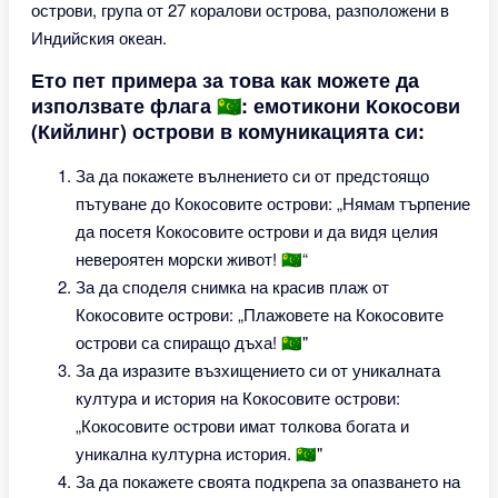
острови, група от 27 коралови острова, разположени в
Индийския океан.
Ето пет примера за това как можете да
използвате флага 🇨🇨: емотикони Кокосови
(Кийлинг) острови в комуникацията си:
За да покажете вълнението си от предстоящо
пътуване до Кокосовите острови: „Нямам търпение
да посетя Кокосовите острови и да видя целия
невероятен морски живот! 🇨🇨“
За да споделя снимка на красив плаж от
Кокосовите острови: „Плажовете на Кокосовите
острови са спиращо дъха! 🇨🇨"
За да изразите възхищението си от уникалната
култура и история на Кокосовите острови:
„Кокосовите острови имат толкова богата и
уникална културна история. 🇨🇨"
За да покажете своята подкрепа за опазването на