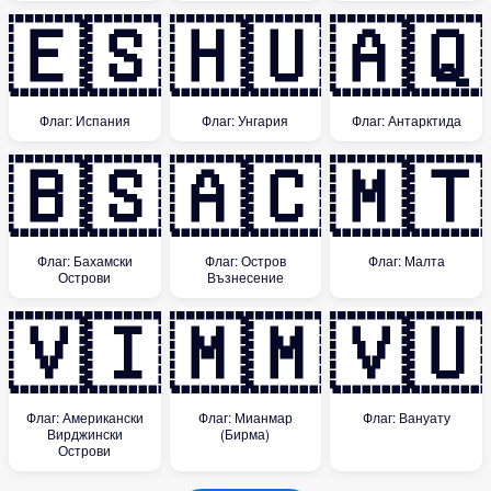
🇪🇸
🇭🇺
🇦🇶
Флаг: Испания
Флаг: Унгария
Флаг: Антарктида
🇧🇸
🇦🇨
🇲🇹
Флаг: Бахамски
Флаг: Остров
Флаг: Малта
Острови
Възнесение
🇻🇮
🇲🇲
🇻🇺
Флаг: Американски
Флаг: Мианмар
Флаг: Вануату
Вирджински
(Бирма)
Острови