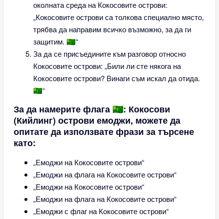
околната среда на Кокосовите острови:
„Кокосовите острови са толкова специално място,
трябва да направим всичко възможно, за да ги
защитим. 🇨🇨“
За да се присъедините към разговор относно
Кокосовите острови: „Били ли сте някога на
Кокосовите острови? Винаги съм искал да отида.
🇨🇨“
За да намерите флага 🇨🇨: Кокосови
(Кийлинг) острови емоджи, можете да
опитате да използвате фрази за търсене
като:
„Емоджи на Кокосовите острови“
„Емоджи на флага на Кокосовите острови“
„Емоджи на Кокосовите острови“
„Емоджи на флага на Кокосовите острови“
„Емоджи с флаг на Кокосовите острови“