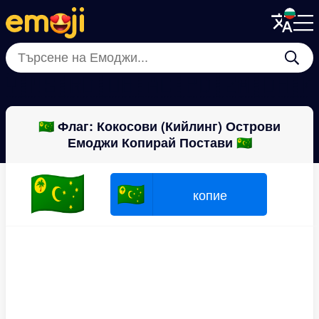
Menu
Menu
Close
Close
🇻🇳
🇸🇷
🇩🇴
🇧🇦
🇨🇵
🇩🇿
🇲🇩
🇭
🇨🇨 Флаг: Кокосови (Кийлинг) Острови
Емоджи Копирай Постави 🇨🇨
🇨🇨
🇨🇨
копие