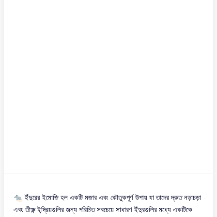
🐀 ইঁদুরের ইমোজি হল একটি মজার এবং কৌতুকপূর্ণ উপায় যা তাদের দ্রুত নড়াচড়া
এবং তীক্ষ্ণ ইন্দ্রিয়গুলির জন্য পরিচিত সবচেয়ে সাধারণ ইঁদুরগুলির মধ্যে একটিকে