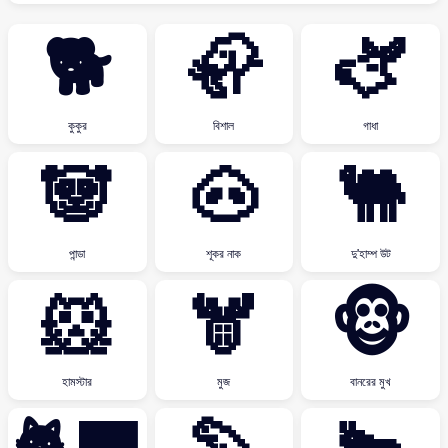
🐕
🦣
🫏
কুকুর
বিশাল
গাধা
🐼
🐽
🐫
পান্ডা
শূকর নাক
দু'হাম্প উট
🐹
🫎
🐵
হামস্টার
মুজ
বানরের মুখ