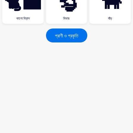
🐈‍⬛
🦫
🐂
কালো বিড়াল
বিভার
ষাঁড়
প্রাণী ও প্রকৃতি