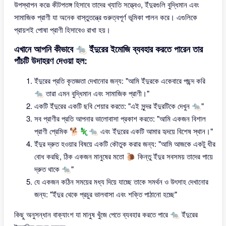
উপস্থাপন করে৷ কীটপতঙ্গ হিসাবে তাদের খ্যাতি সত্ত্বেও, ইঁদুরগুলি বুদ্ধিমান এবং
সামাজিক প্রাণী যা অনেক বাস্তুতন্ত্রে গুরুত্বপূর্ণ ভূমিকা পালন করে। এগুলিকে
প্রায়শই পোষা প্রাণী হিসাবেও রাখা হয়।
এখানে আপনি কীভাবে 🐀 ইঁদুরের ইমোজি ব্যবহার করতে পারেন তার
পাঁচটি উদাহরণ দেওয়া হল:
ইঁদুরের প্রতি কৃতজ্ঞতা দেখানোর জন্য: "আমি ইঁদুরকে একেবারে পছন্দ করি
🐀 তারা এমন বুদ্ধিমান এবং সামাজিক প্রাণী।"
একটি ইঁদুরের একটি ছবি শেয়ার করতে: "এই সুন্দর ইঁদুরটিকে দেখুন 🐀"
সব প্রাণীর প্রতি আপনার ভালোবাসা প্রকাশ করতে: "আমি একজন বিশাল
প্রাণী প্রেমিক 🐕🦎🐀 এবং ইঁদুরের একটি আমার হৃদয়ে বিশেষ স্থান।"
ইঁদুর দ্রুত হওয়ার বিষয়ে একটি কৌতুক করার জন্য: "আমি আজকে একটু ধীর
বোধ করছি, ঠিক একজন মানুষের মতো 🐌 কিন্তু ইঁদুর সবসময় তাদের পায়ে
দ্রুত থাকে 🐀"
যে একজন কঠিন সময়ের মধ্য দিয়ে যাচ্ছে তাকে সমর্থন ও উৎসাহ দেখানোর
জন্য: "ইঁদুর থেকে প্রচুর ভালবাসা এবং শক্তি পাঠানো হচ্ছে"
কিছু অনুসন্ধান বাক্যাংশ যা মানুষ খুঁজে পেতে ব্যবহার করতে পারে 🐀 ইঁদুরের