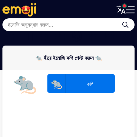
Menu
Menu
Close
Close
🐪
🐕‍🦺
🐽
🐘
🐱
🐼
🐯
🦥
🐀 ইঁদুর ইমোজি কপি পেস্ট করুন 🐀
🐀
🐀
কপি