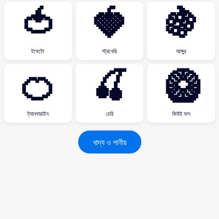
🍅
🍓
🍇
টমেটো
স্ট্রবেরি
আঙ্গুর
🍊
🍒
🥝
ট্যানগারাইন
চেরি
কিউই ফল
খাদ্য ও পানীয়