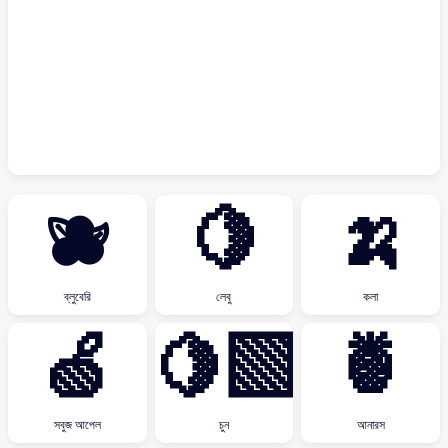
🫐
🍋
🍌
ব্লুবেরি
লেবু
কলা
🍏
🍋‍🟩
🍍
সবুজ আপেল
চুন
আনারস