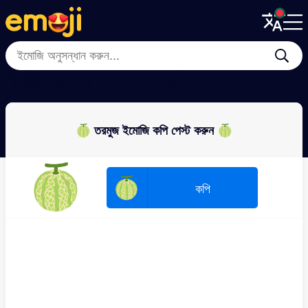
Menu
Menu
Close
Close
🍋‍🟩
🍇
🍅
🍐
🍏
🍌
🫐
🍊
🍈 তরমুজ ইমোজি কপি পেস্ট করুন 🍈
🍈
🍈
কপি