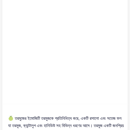
🍈 তরমুজের ইমোজিটি তরমুজকে প্রতিনিধিত্ব করে, একটি রসালো এবং সতেজ ফল
যা তরমুজ, ক্যান্টালুপ এবং হানিডিউ সহ বিভিন্ন ধরণের আসে। তরমুজ একটি জনপ্রিয়