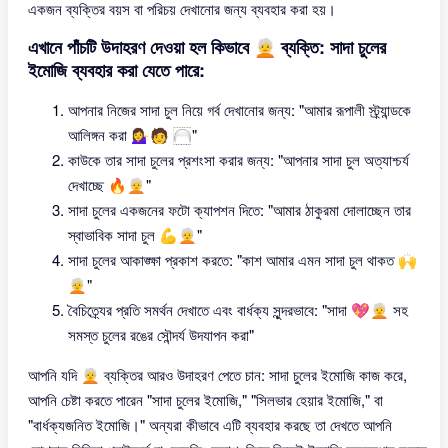
একজন ব্যক্তির বয়স বা পরিচয় দেখানোর জন্য ব্যবহার করা হয়।
এখানে পাঁচটি উদাহরণ দেওয়া হল কিভাবে 🧑‍🦳 ব্যক্তি: সাদা চুলের
ইমোজি ব্যবহার করা যেতে পারে:
আপনার নিজের সাদা চুল নিয়ে গর্ব দেখানোর জন্য: "আমার রূপালী স্ট্র্যান্ডকে
আলিঙ্গন করা 💁‍♀️🧑 ‍🦳"
কাউকে তার সাদা চুলের প্রশংসা করার জন্য: "আপনার সাদা চুল অত্যাশ্চর্য
দেখাচ্ছে 🔥🧑‍🦳"
সাদা চুলের একজনের ফটো ক্যাপশন দিতে: "আমার ঠাকুরমা দোলাচ্ছেন তার
স্বাভাবিক সাদা চুল 💪🧑‍🦳"
সাদা চুলের আকাঙ্ক্ষা প্রকাশ করতে: "কাশ আমার এমন সাদা চুল থাকত 🙌
🧑‍🦳"
বৈচিত্র্যের প্রতি সমর্থন দেখাতে এবং বার্ধক্য সুন্দরভাবে: "সাদা 💖🧑‍🦳 সহ
সমস্ত চুলের রঙের সৌন্দর্য উদযাপন করা"
আপনি যদি 🧑‍🦳 ব্যক্তির আরও উদাহরণ পেতে চান: সাদা চুলের ইমোজি কাজ করে,
আপনি চেষ্টা করতে পারেন "সাদা চুলের ইমোজি," "সিলভার হেয়ার ইমোজি," বা
"বার্ধক্যজনিত ইমোজি।" অন্যরা কীভাবে এটি ব্যবহার করছে তা দেখতে আপনি