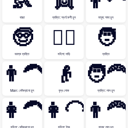
👶
👱
👨‍🦳
বাচ্চা
ব্যক্তি: স্বর্ণকেশী চুল
মানুষ: সাদা চুল
🧓
🧔‍♀️
🧑
বয়স্ক ব্যক্তি
মহিলা: দাড়ি
ব্যক্তি
👨‍🦱
👴
🧑‍🦰
Man: কোঁকড়ানো চুল
বৃদ্ধ লোক
ব্যক্তি: লাল চুল
👩‍🦱
👩‍🦲
👨‍🦰
মহিলা: কোঁকড়ানো চুল
মহিলা: টাক
মানুষ: লাল চুল