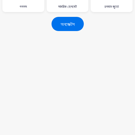
গগলস
সামরিক হেলমেট
চলমান জুতো
অবজেক্টস