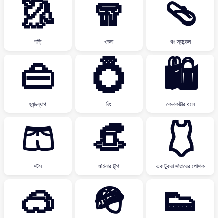
🥻
🧣
🩴
শাড়ি
ওড়না
থং স্যান্ডেল
👜
💍
🛍
হ্যান্ডব্যাগ
রিং
কেনাকাটার থলে
🩳
👒
🩱
শর্টস
মহিলার টুপি
এক টুকরা সাঁতারের পোশাক
🥽
🪖
👟