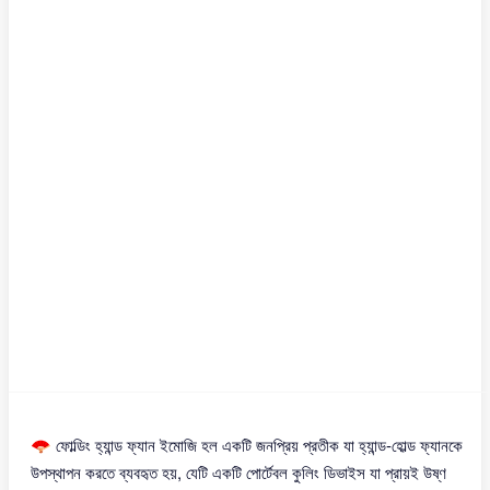
🪭 ফোল্ডিং হ্যান্ড ফ্যান ইমোজি হল একটি জনপ্রিয় প্রতীক যা হ্যান্ড-হোল্ড ফ্যানকে
উপস্থাপন করতে ব্যবহৃত হয়, যেটি একটি পোর্টেবল কুলিং ডিভাইস যা প্রায়ই উষ্ণ