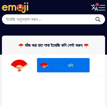
Menu
Menu
Close
Close
👛
🪮
📿
🥿
👑
🕶
🩰
🧤
🪭 ভাঁজ করা হাত পাখা ইমোজি কপি পেস্ট করুন 🪭
🪭
🪭
কপি