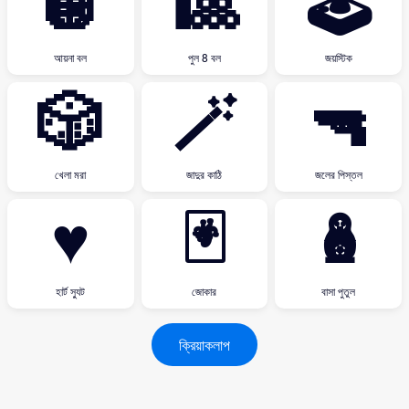
🪩
🎱
🕹
আয়না বল
পুল 8 বল
জয়স্টিক
🎲
🪄
🔫
খেলা মরা
জাদুর কাঠি
জলের পিস্তল
♥
🃏
🪆
হার্ট স্যুট
জোকার
বাসা পুতুল
ক্রিয়াকলাপ