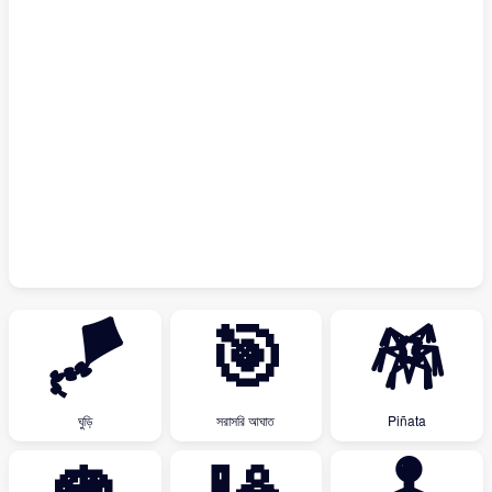
🪁
🎯
🪅
ঘুড়ি
সরাসরি আঘাত
Piñata