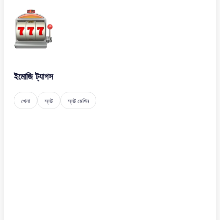
ইমোজি ট্যাগস
খেলা
স্লট
স্লট মেশিন