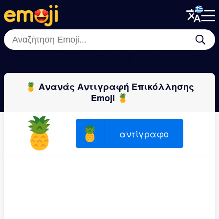
Menu
Menu
Close
Close
🫐
🍒
🫒
🍌
🥝
🍋
🥭
🍇
🍍 Ανανάς Αντιγραφή Επικόλλησης
Emoji 🍍
🍍
🍍
αντίγραφο