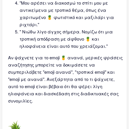
"Μου αρέσει να διακοσμώ το σπίτι μου με
αντικείμενα με τροπικό θέμα, όπως ένα
χαριτωμένο 🍍 φωτιστικό και μαξιλάρι για
ριχτάρι."
" Νιώθω λίγο άγχος σήμερα. Νομίζω ότι μια
τροπική απόδραση με άφθονο 🍍 και
ηλιοφάνεια είναι αυτό που χρειάζομαι."
Αν ψάχνετε για το emoji 🍍 ανανά, μερικές φράσεις
αναζήτησης μπορείτε να δοκιμάσετε να
συμπεριλάβετε "emoji ανανά", "τροπικά emoji" και
"emoji με ανανά". Ανεξάρτητα από το τι ψάχνετε,
αυτό το emoji είναι βέβαιο ότι θα φέρει λίγη
ηλιοφάνεια και διασκέδαση στις διαδικτυακές σας
συνομιλίες.