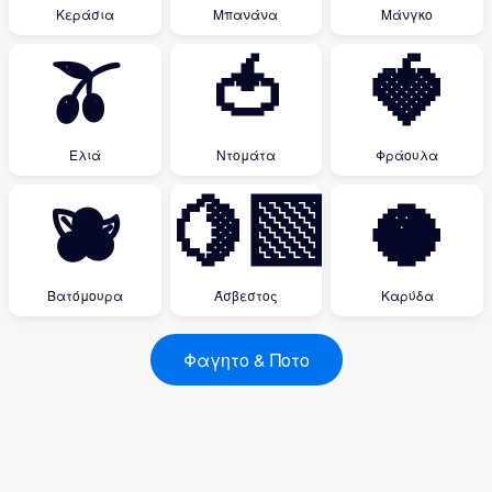
Κεράσια
Μπανάνα
Μάνγκο
🫒
🍅
🍓
Ελιά
Ντομάτα
Φράουλα
🫐
🍋‍🟩
🥥
Βατόμουρα
Άσβεστος
Καρύδα
Φαγητο & Ποτο