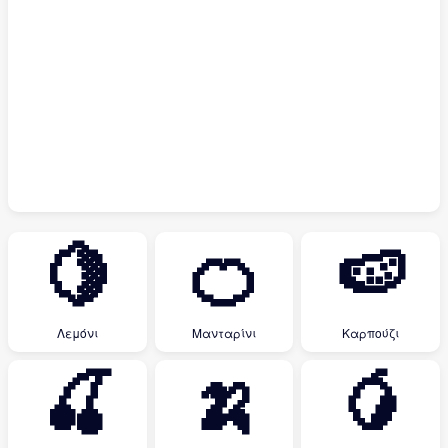
🍋
🍊
🍉
Λεμόνι
Μανταρίνι
Καρπούζι
🍒
🍌
🥭