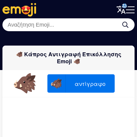
Menu
Menu
Close
Close
🦘
🦮
🐪
🦥
🐎
🐼
🦫
🦒
🐗 Κάπρος Αντιγραφή Επικόλλησης
Emoji 🐗
🐗
🐗
αντίγραφο