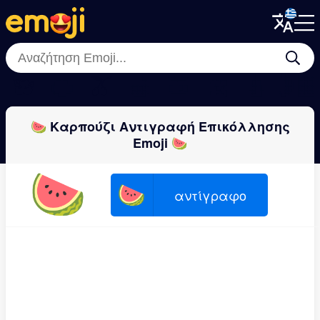
Menu
Menu
Close
Close
🫐
🍊
🫒
🍏
🍑
🍌
🍐
🍋‍
🍉 Καρπούζι Αντιγραφή Επικόλλησης
Emoji 🍉
🍉
🍉
αντίγραφο