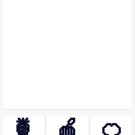
🍍
🍎
🍊