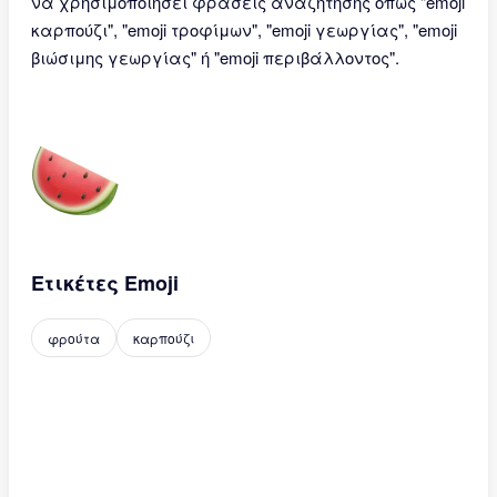
να χρησιμοποιήσει φράσεις αναζήτησης όπως "emoji
καρπούζι", "emoji τροφίμων", "emoji γεωργίας", "emoji
βιώσιμης γεωργίας" ή "emoji περιβάλλοντος".
Ετικέτες Emoji
φρούτα
καρπούζι