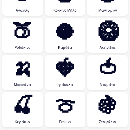
Ανανάς
Κόκκινο Μήλο
Μανταρίνι
🍑
🥥
🥝
Ροδάκινο
Καρύδα
Ακτινίδια
🍌
🍓
🍅
Μπανάνα
Φράουλα
Ντομάτα
🍒
🍈
🍇
Κεράσια
Πεπόνι
Σταφύλια