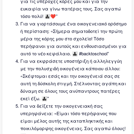
για τις υπέροχες κόρες μου και για την
ευκαιρία να γίνω πατέρας τους. Σας αγαπώ
τόσο πολύ! 👨‍👧‍👧❤️”
Για να γιορτάσουμε ένα οικογενειακό ορόσημο
ή περίσταση: «Σήμερα σηματοδοτεί την πρώτη
μέρα της κόρης μου στο σχολείο! Τόσο
περήφανοι για αυτούς και ενθουσιασμένοι για
αυτό το νέο κεφάλαιο. 👨‍👧‍👧 #backtoschool”
Για να εκφράσετε υποστήριξη ή αλληλεγγύη
με την πολυσχιδή οικογένεια κάποιου άλλου:
«Σκέφτομαι εσάς και την οικογένειά σας σε
αυτή τη δύσκολη στιγμή. Στέλνοντας αγάπη και
δύναμη σε όλους τους ανύπαντρους πατέρες
εκεί έξω. 👨‍👧‍👧"
Για να δείξετε την οικογενειακή σας
υπερηφάνεια: «Είμαι τόσο περήφανος που
είμαι μέλος αυτής της καταπληκτικής και
ποικιλόμορφης οικογένειας. Σας αγαπώ όλους!