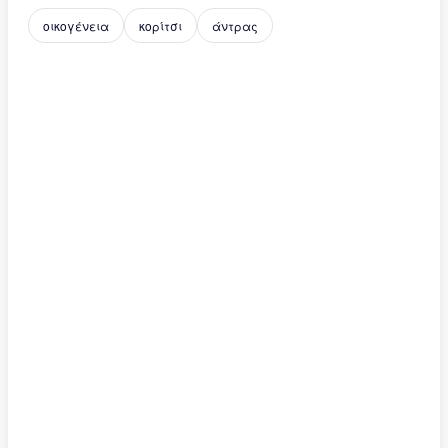
οικογένεια
κορίτσι
άντρας