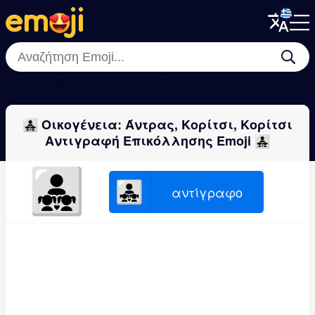
Menu
Menu
Close
Close
👨‍👦
👩‍👩‍👦
👩‍👩‍👧
👩‍👧
👨‍👨‍👧‍👦
👩‍❤️‍💋‍👨
👨‍👨‍👧
👩‍👧‍
👨‍👧‍👧 Οικογένεια: Άντρας, Κορίτσι, Κορίτσι
Αντιγραφή Επικόλλησης Emoji 👨‍👧‍👧
👨‍👧‍👧
👨‍👧‍👧
αντίγραφο