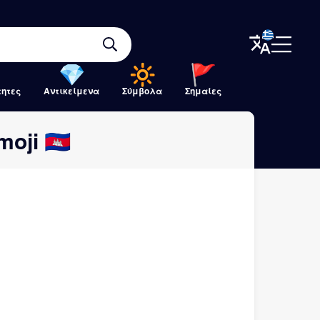
τητες
Αντικείμενα
Σύμβολα
Σημαίες
ji 🇰🇭