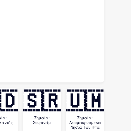
🇩
🇸🇷
🇺🇲
αία:
Σημαία:
Σημαία:
λαντές
Σουρινάμ
Απομακρυσμένα
Νησιά Των Ηπα