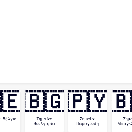
🇪
🇧🇬
🇵🇾
🇧
: Βέλγιο
Σημαία:
Σημαία:
Σημ
Βουλγαρία
Παραγουάη
Μπαγκ