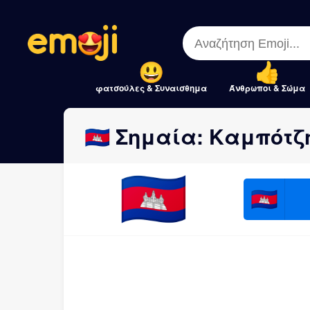
Menu
Menu
Close
Close
φατσούλες & Συναισθημα
Άνθρωποι & Σώμα
🇰🇭 Σημαία: Καμπότζ
🇰🇭
🇰🇭