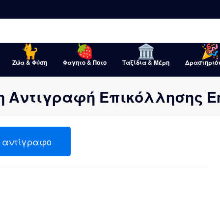
Ζώα & Φύση
Φαγητο & Ποτο
Ταξίδια & Μέρη
Δραστηριό
η Αντιγραφή Επικόλλησης Emo
αντίγραφο