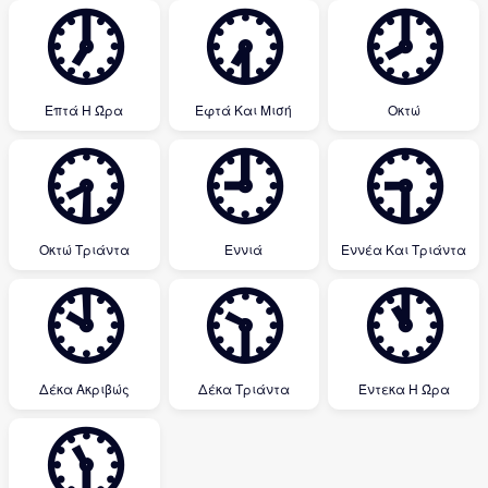
🕖
🕢
🕗
Επτά Η Ώρα
Εφτά Και Μισή
Οκτώ
🕣
🕘
🕤
Οκτώ Τριάντα
Εννιά
Εννέα Και Τριάντα
🕙
🕥
🕚
Δέκα Ακριβώς
Δέκα Τριάντα
Έντεκα Η Ώρα
🕦