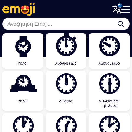
Menu
Menu
Close
Close
⌚
⏱
⏲
Ρολόι
Χρονόμετρο
Χρονόμετρο
🕰
🕛
🕧
Ρολόι
Δώδεκα
Δώδεκα Και
Τριάντα
🕐
🕜
🕑