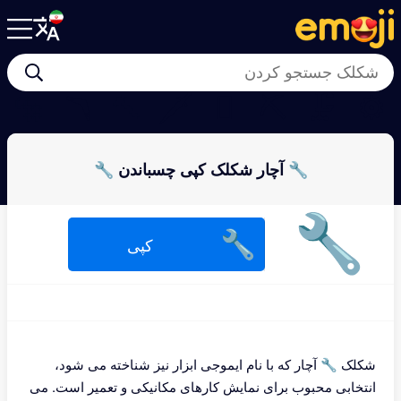
🔩
🪃
🔨
🗡
🪏
⛏
🗜
⚙
🔧 آچار شکلک کپی چسباندن 🔧
🔧
🔧
کپی
شکلک 🔧 آچار که با نام ایموجی ابزار نیز شناخته می شود،
انتخابی محبوب برای نمایش کارهای مکانیکی و تعمیر است. می