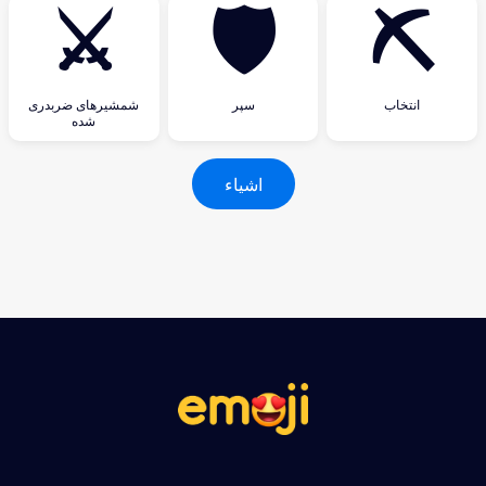
⚔
🛡
⛏
انتخاب
سپر
شمشیرهای ضربدری
شده
اشیاء