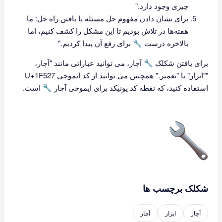
چیزی وجود دارد."
برای نشان دادن مفهوم حل مسئله یا یافتن راه حل: ما
هفته‌ها در تلاش بودیم تا این مشکل را کشف کنیم، اما
بالاخره درست 🔧 برای رفع آن پیدا کردیم."
برای یافتن شکلک 🔧 آچار، می توانید عباراتی مانند "آچار،
""ابزار" یا "تعمیر." همچنین می توانید از کد ایموجی U+1F527
استفاده کنید، که نقطه کد یونیکد برای ایموجی آچار 🔧 است.
شکلک برچسب ها
آچار
ابزار
آچار