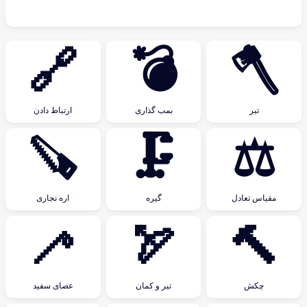
🔗
💣
🪓
تبر
بمب گذاری
ارتباط دادن
🪚
🗜
⚖
مقیاس تعادل
گیره
اره نجاری
🦯
🏹
🔨
چکش
تیر و کمان
عصای سفید