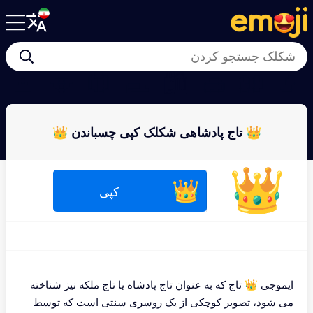
👛
🪭
🥼
🥿
🛍
🥽
🧤
📿
👑 تاج پادشاهی شکلک کپی چسباندن 👑
👑
👑
کپی
ایموجی 👑 تاج که به عنوان تاج پادشاه یا تاج ملکه نیز شناخته
می شود، تصویر کوچکی از یک روسری سنتی است که توسط