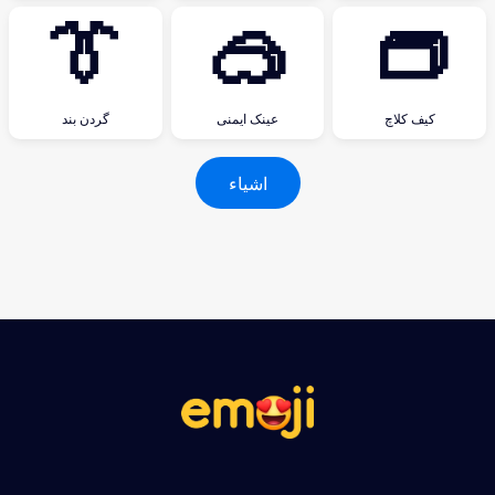
👔
🥽
👝
کیف کلاچ
عینک ایمنی
گردن بند
اشیاء