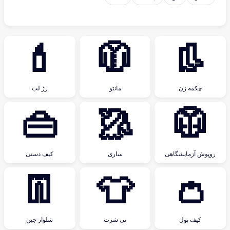
💄
🧥
👢
چکمه زن
مانتو
رژ لب
👜
🥻
🥼
روپوش آزمایشگاهی
ساری
کیف دستی
👖
👕
👛
کیف پول
تی شرت
شلوار جین