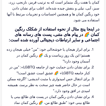
کمان با هفت رنگ متمایز است که به ترتیب قرمز، نارنجی، زرد،
سبز، آبی، نیلی و بنفش چیده شده‌اند. اغلب برای نشان دادن
خود رنگین کمان ها و همچنین احساسات و تجربیات مرتبط با آنها
استفاده می شود.
در اینجا پنج مثال از نحوه استفاده از شکلک رنگین
کمان 🌈 در پیام های متنی، پست های رسانه های
اجتماعی و سایر ارتباطات دیجیتالی آورده شده است:
برای ابراز هیجان یا خوشحالی خود: "من" خیلی هیجان زده
هستم! این یک روز زیباست و یک 🌈 رنگین کمان در
آسمان وجود دارد!"
برای نشان دادن حمایت خود از جامعه LGBTQ+: "من در
کنار جامعه LGBTQ+ 🌈 عشق است عشق است!"
برای انتقال حس امیدواری یا مثبت اندیشی: "اگرچه ممکن
است در حال حاضر همه چیز سخت به نظر برسد، همیشه
امیدی در افق وجود دارد."
برای نشان دادن رنگین کمان در پست های طالع بینی یا
طالع بینی خود: "طبق طالع من، 🌈 رنگین کمان نماد