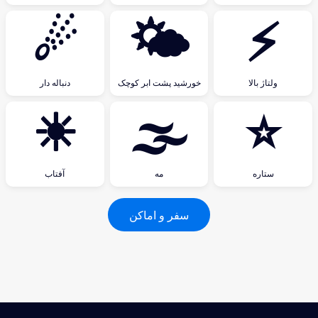
☄
🌤
⚡
ولتاژ بالا
خورشید پشت ابر کوچک
دنباله دار
☀
🌫
⭐
ستاره
مه
آفتاب
سفر و اماکن