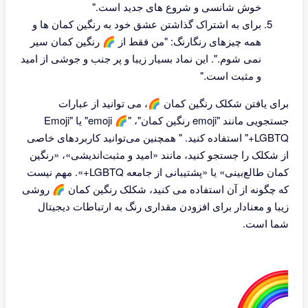
خوش شانسی و شروع های جدید است."
برای به اشتراک گذاشتن عشق خود به رنگین کمان ها و
همه چیزهای رنگارنگ: "من فقط از 🌈 رنگین کمان سیر
نمی شوم.". این نماد بسیار زیبا و پر جنب و جوشی از امید
و مثبت است."
برای یافتن شکلک رنگین کمان 🌈، می توانید از عبارات
جستجویی مانند "emoji رنگین کمان"، "🌈 emoji" یا "Emoji
LGBTQ+" استفاده کنید. " همچنین می‌توانید کاربردهای خاصی
از شکلک را جستجو کنید، مانند «امید و مثبت‌اندیشی»، «رنگین
کمان طالع‌بینی» یا «پشتیبانی از جامعه LGBTQ+». مهم نیست
که چگونه از آن استفاده می کنید، شکلک رنگین کمان 🌈 روشی
زیبا و معنادار برای افزودن مقداری رنگ به ارتباطات دیجیتال
شما است.