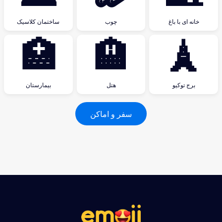
خانه ای با باغ
چوب
ساختمان کلاسیک
🏥
🏨
🗼
برج توکیو
هتل
بیمارستان
سفر و اماکن