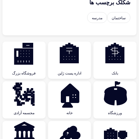
شکلک برچسب ها
ساختمان
مدرسه
🏬
🏣
🏦
بانک
اداره پست ژاپن
فروشگاه بزرگ
🗽
🏠
🏟
ورزشگاه
خانه
مجسمه آزادی
🏛
🪵
🏡