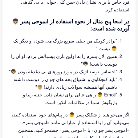
فرد خاص یا برای نشان دادن حس کلی جوانی یا بی گناهی
استفاده کرد.
در اینجا پنج مثال از نحوه استفاده از ایموجی پسر 👦
آورده شده است:
"برادر کوچک من خیلی سریع بزرگ می شود، او دیگر یک
👦 نیست!"
همین الان پسرم را به اولین بازی بیسبالش بردم، او آن را
دوست داشت! 👦🏻”
"احساس نوستالژیک در مورد روزهای بی دغدغه بودن 👦"
"باید کنجکاوی و اشتیاق بچه های جوان را دوست داشته
باشم، آنها همیشه سوالات زیادی دارند! 👦🏼”
"Emoji 👦 راهی عالی برای نشان دادن جنبه زیبا و
بازیگوش شما در مکالمات آنلاین است"
اگر می‌خواهید از شکلک پسر 👦 در پیام‌های خود استفاده کنید،
می‌توانید آن را با استفاده از عباراتی مانند «اموجی پسر»،
«اموجی پسر جوان» یا «اموجی پسر» جستجو کنید. همچنین
می‌توانید از کلمات کلیدی مانند «جوانی»، «معصومیت» یا