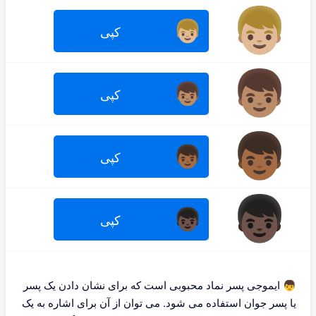
👦🏼
👦🏼
کپی
👦🏽
👦🏽
کپی
👦🏾
👦🏾
کپی
👦🏿
👦🏿
کپی
👦 ایموجی پسر نماد محبوبی است که برای نشان دادن یک پسر
یا پسر جوان استفاده می شود. می توان از آن برای اشاره به یک