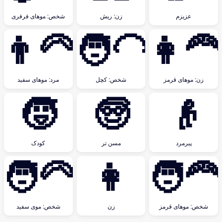
عزیزم
زن: ریش
شخص: موهای فرفری
👨‍🦳
🧑‍🦲
👩‍🦰
زن: موهای قرمز
شخص: کچل
مرد: موهای سفید
🧒
🧓
👴
پیرمرد
مسن تر
کودک
🧑‍🦳
👩
🧑‍🦰
شخص: موهای قرمز
زن
شخص: موی سفید