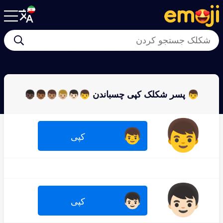
👩‍🦳
👵
🧔
👨‍🦲
🧑‍🦱
🧓
🧔‍♀️
👶
👦 پسر شکلک کپی چسباندن 👦👦🏻👦🏼👦🏽👦🏾👦🏿
👦
👦
کپی
👦🏻
👦🏻
کپی