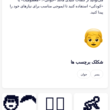
«کودکی» استفاده کنید تا ایموجی مناسب برای نیازهای خود را
پیدا کنید.
شکلک برچسب ها
پسر
جوان
🧑‍🦱
🧔‍♀️
👶