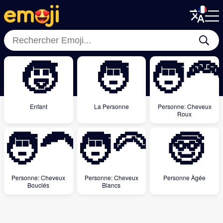
Menu
Menu
Close
Close
🧒
🧑
🧑‍🦰
Enfant
La Personne
Personne: Cheveux
Roux
🧑‍🦱
🧑‍🦳
🧓
Personne: Cheveux
Personne: Cheveux
Personne Âgée
Bouclés
Blancs