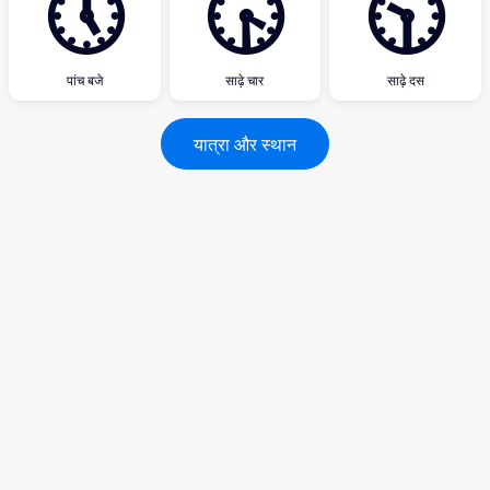
🕔
🕟
🕥
पांच बजे
साढ़े चार
साढ़े दस
यात्रा और स्थान