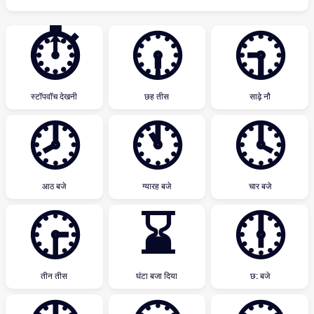
⏱
🕡
🕤
स्टॉपवॉच देखनी
छह तीस
साढ़े नौ
🕗
🕚
🕓
आठ बजे
ग्यारह बजे
चार बजे
🕞
⌛
🕕
तीन तीस
घंटा बजा दिया
छ: बजे