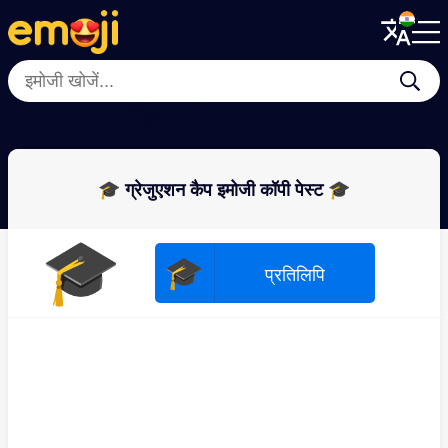
Menu
Menu
Close
Close
🧢
👟
🛍
🧥
🩱
👚
👞
🧣
🎓 ग्रेजुएशन कैप इमोजी कॉपी पेस्ट 🎓
🎓
🎓
प्रतिलिपि