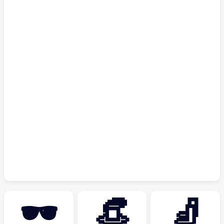
🕶
👒
🧦