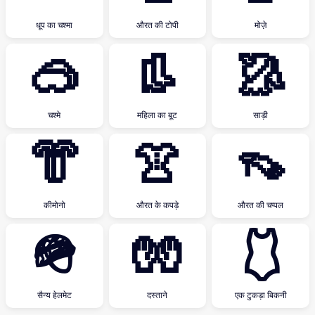
धूप का चश्मा
औरत की टोपी
मोज़े
🥽
👢
🥻
चश्मे
महिला का बूट
साड़ी
👘
👚
👡
कीमोनो
औरत के कपड़े
औरत की चप्पल
🪖
🧤
🩱
सैन्य हेलमेट
दस्ताने
एक टुकड़ा बिकनी