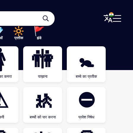
ओं
प्रतीक
झंडे

🚻
🚼
का कमरा
पाख़ाना
बच्चे का प्रतीक
⚠
🚸
⛔
वनी
बच्चों को पार करना
प्रवेश निषेध