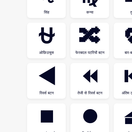
सिंह
कन्या
त
⛎
🔀
ओफ़िउचुस
फेरबदल पटरियों बटन
बार-
◀
⏪
रिवर्स बटन
तेजी से रिवर्स बटन
अंतिम 
⏹
⏺