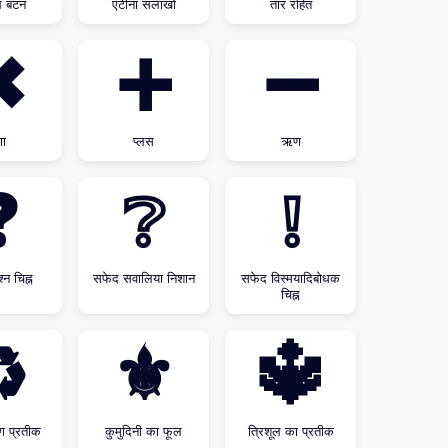
ल बटन
एंटीना सलाखों
तार रहित
✖
➕
➖
णा
प्लस
ऋण
❓
❔
❕
्न चिह्न
सफेद सवालिया निशान
सफेद विस्मयादिबोधक
चिह्न
♻
⚜
🔱
ंग प्रतीक
कुमुदिनी का फूल
त्रिशूल का प्रतीक