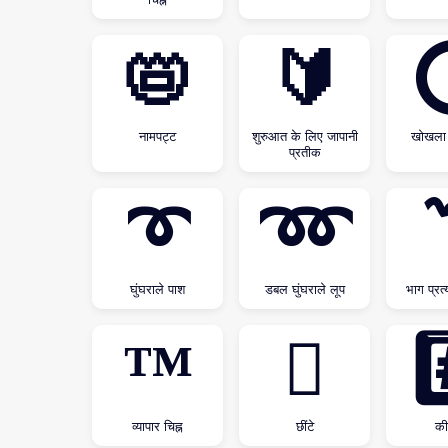
📛
🔰
नामपट्ट
शुरुआत के लिए जापानी
खोखला 
प्रतीक
➰
➿
घुंघराले पाश
डबल घुंघराले लूप
भाग प्रत्य
™
🫟
#
व्यापार चिह्न
छींटे
की