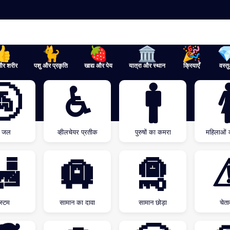
और शरीर
पशु और प्रकृति
खाद्य और पेय
यात्रा और स्थान
क्रियाएँ
वस्तु
🚰
♿
🚹

य जल
व्हीलचेयर प्रतीक
पुरुषों का कमरा
महिलाओं 
🛃
🛄
🛅
स्टम
सामान का दावा
सामान छोड़ा
चेता