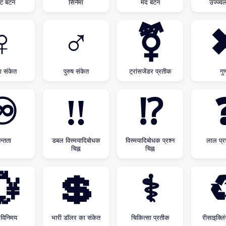
्ट बटन
सिनेमा
मंद बटन
उज्ज्व
♀
♂
⚧
ा संकेत
पुरुष संकेत
ट्रांसजेंडर प्रतीक
गु
♾
‼
⁉
न्तता
डबल विस्मयादिबोधक
विस्मयादिबोधक प्रश्न
लाल प्रश
चिह्न
चिह्न
💱
💲
⚕
ा विनिमय
भारी डॉलर का संकेत
चिकित्सा प्रतीक
रीसाइक्लि