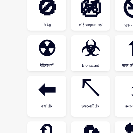
🚫
🚳
निषिद्ध
कोई साइकल नहीं
धूम्रप
☢
☣
रेडियोधर्मी
Biohazard
ऊपर क
⬅
↖
बायां तीर
ऊपर-बाएँ तीर
ऊपर-न