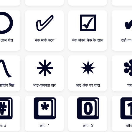
⭕
✅
☑
लाल घेरा
चेक मार्क बटन
चेक बॉक्स चेक के साथ
सही का
〽
✳
✴
ावर्तन चिह्न
आठ-प्रवक्ता तार
आठ अंक का तारा
च
️⃣
*️⃣
0️⃣
1
प: #
कीप: *
कीप: 0
कीप