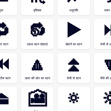
ुला
वृश्चिक
धनुराशि
मकर 
🔁
🔂
▶
बार बटन
एकल बटन दोहराएं
खेलने का बटन
तेजी से 
⏮
🔼
⏫

ट्रैक बटन
ऊपर की ओर का बटन
तेजी से बटन
नीचे की
⏏
🎦
🔅
