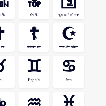

🔝
🛐
 तीर
शीर्ष तीर
पूजा करने की जगह
✝
☦
☪
 पार
रूढ़िवादी पार
स्टार और वर्धमान
♉
♊
♋
षभ
मिथुन राशि
कैंसर
♑
♒
♓