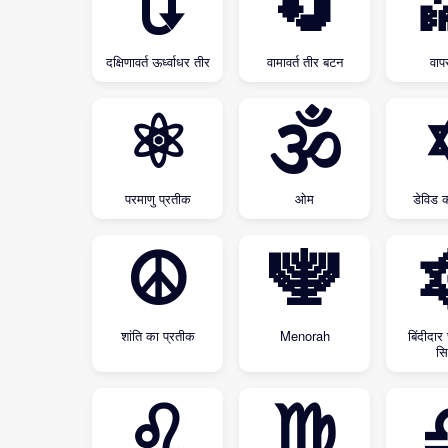
🔃
🔄
दक्षिणावर्त ऊर्ध्वाधर तीर
वामावर्त तीर बटन
वाप
⚛
🕉
परमाणु प्रतीक
ओम
डेविड 
☮
🕎
शांति का प्रतीक
Menorah
बिंदीदार
सि
♌
♍