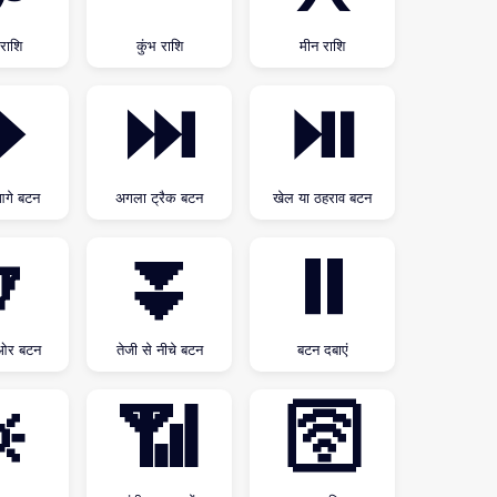
राशि
कुंभ राशि
मीन राशि
⏩
⏭
⏯
आगे बटन
अगला ट्रैक बटन
खेल या ठहराव बटन

⏬
⏸
 ओर बटन
तेजी से नीचे बटन
बटन दबाएं

📶
🛜