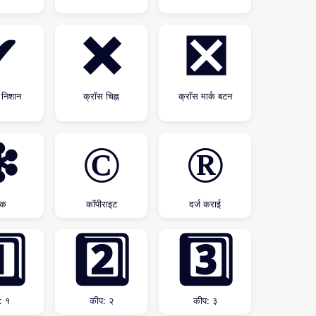
✔
❌
❎
 निशान
क्रॉस चिह्न
क्रॉस मार्क बटन
❇
©
®
मक
कॉपीराइट
दर्ज कराई
️⃣
2️⃣
3️⃣
: १
कीप: २
कीप: ३