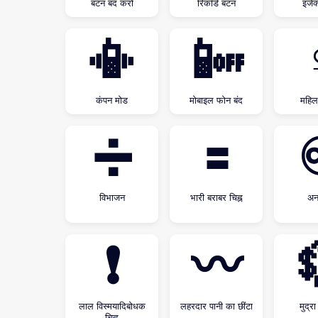
बटन बंद करो
रिकॉर्ड बटन
इजेक
📳
📴
कंपन मोड
मोबाइल फोन बंद
महिल
➗
🟰
विभाजन
भारी बराबर चिह्न
अन
❗
〰
लाल विस्मयादिबोधक
लहरदार पानी का छींटा
मुद्र
चिह्न