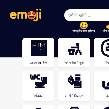
Menu
Menu
Close
Close
स्माइलीज और इमोशन
लोग 
🏧
🚮
एटीएम का चिन्ह
बिन संकेत में कूड़े
पे
🚾
🛂
शौचघर
पासपोर्ट नियंत्रण
क