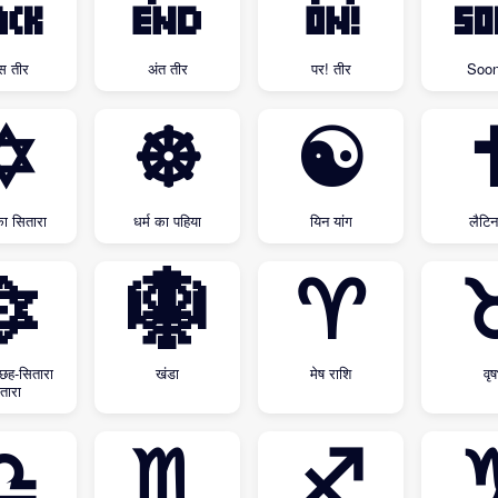
🔙
🔚
🔛

स तीर
अंत तीर
पर! तीर
Soon
✡
☸
☯
का सितारा
धर्म का पहिया
यिन यांग
लैटिन
🔯
🪯
♈
 छह-सितारा
खंडा
मेष राशि
वृ
तारा
♎
♏
♐