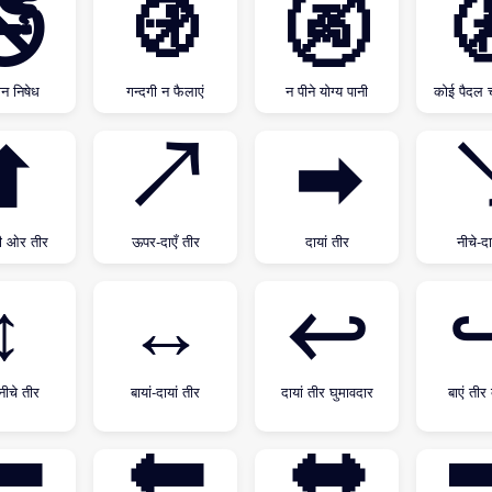
🚭
🚯
🚱

ान निषेध
गन्दगी न फैलाएं
न पीने योग्य पानी
कोई पैदल 
⬆
↗
➡
ी ओर तीर
ऊपर-दाएँ तीर
दायां तीर
नीचे-दा
↕
↔
↩
ीचे तीर
बायां-दायां तीर
दायां तीर घुमावदार
बाएं तीर द