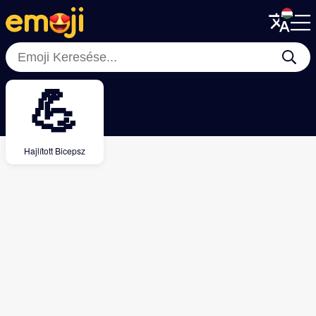
Menu
Menu
Close
Close
💪
Hajlított Bicepsz