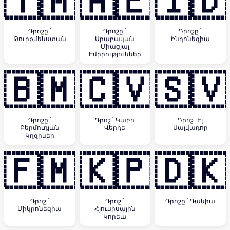
🇹🇲
🇦🇪
🇮🇩
Դրոշը ՝
Դրոշը ՝
Դրոշը ՝
Թուրքմենստան
Արաբական
Ինդոնեզիա
Միացյալ
Էմիրություններ
🇧🇲
🇨🇻
🇸🇻
Դրոշը ՝
Դրոշ ՝ Կաբո
Դրոշ `Էլ
Բերմուդյան
Վերդե
Սալվադոր
Կղզիներ
🇫🇲
🇰🇵
🇩🇰
Դրոշ ՝
Դրոշ ՝
Դրոշը ՝ Դանիա
Միկրոնեզիա
Հյուսիսային
Կորեա