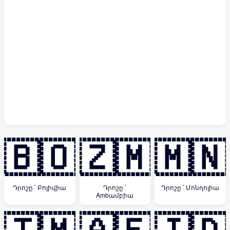
🇧🇴
🇿🇲
🇲🇳
Դրոշը ՝ Բոլիվիա
Դրոշը ՝
Դրոշը ՝ Մոնղոլիա
Ambամբիա