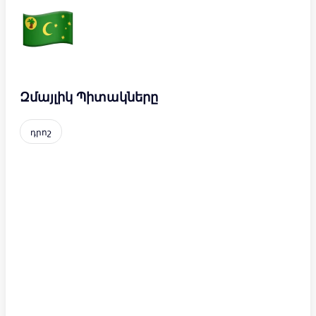
Զմայլիկ Պիտակները
դրոշ