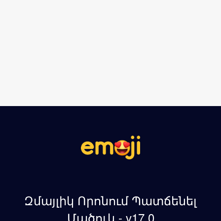
Զմայլիկ Որոնում Պատճենել
Մածուկ - v17.0