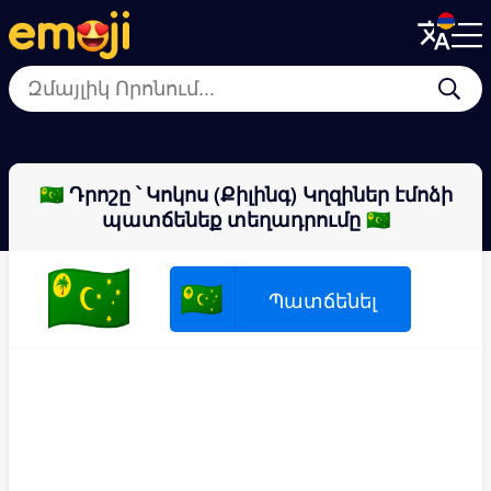
Menu
Menu
Close
Close
🇨🇻
🇭🇰
🇧🇦
🇪🇭
🇲🇬
🇧🇯
🇦🇷
🇫
🇨🇨 Դրոշը ՝ Կոկոս (Քիլինգ) Կղզիներ էմոձի
պատճենեք տեղադրումը 🇨🇨
🇨🇨
🇨🇨
Պատճենել