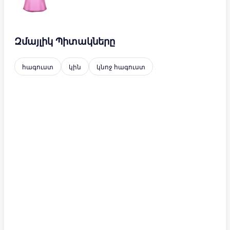
Զմայլիկ Պիտակները
հագուստ
կին
կնոջ հագուստ