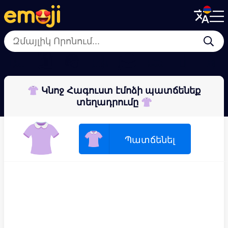
Menu
Menu
Close
Close
🥾
🛍
🪖
🥻
🎓
👟
💄
👗
👚 Կնոջ Հագուստ էմոձի պատճենեք
տեղադրումը 👚
👚
👚
Պատճենել