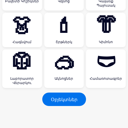
Բալետի Կոշիկներ
Վզնոց
Կալանք
Պայուսակ
👗
💄
👘
Հագնվում
Շրթներկ
Կիմոնո
🥼
🥽
🩲
Լաբորատոր
Ակնոցներ
Համառոտագրեր
Վերարկու
Օբյեկտներ