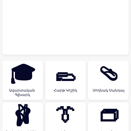
🎓
🥿
🩴
Ավարտական ​​
Հարթ Կոշիկ
Սողնակ Սանդալ
Գլխարկ
🩰
👔
👝