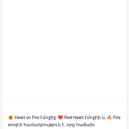
❤️‍🔥 Heart on Fire էմոջիը ❤️ Red Heart էմոջիի և 🔥 Fire
emoji-ի համադրություն է, որը հաճախ