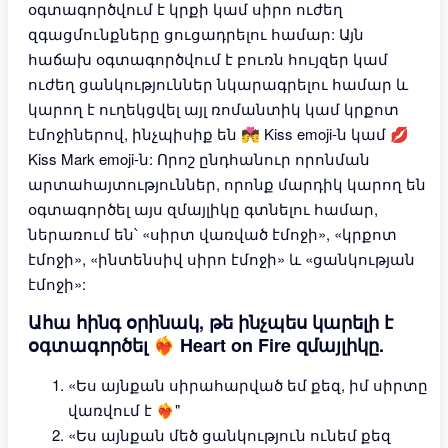
օգտագործվում է կրքի կամ սիրո ուժեղ
զգացմունքները ցուցադրելու համար: Այն
հաճախ օգտագործվում է բուռն հույզեր կամ
ուժեղ ցանկություններ նկարագրելու համար և
կարող է ուղեկցվել այլ ռոմանտիկ կամ կրքոտ
էմոջիներով, ինչպիսիք են 💏 Kiss emoji-ն կամ 💋
Kiss Mark emoji-ն: Որոշ ընդհանուր որոնման
արտահայտություններ, որոնք մարդիկ կարող են
օգտագործել այս զմայլիկը գտնելու համար,
ներառում են՝ «սիրտ վառված էմոջի», «կրքոտ
էմոջի», «ինտենսիվ սիրո էմոջի» և «ցանկության
էմոջի»:
Ահա հինգ օրինակ, թե ինչպես կարելի է
օգտագործել ❤️‍🔥 Heart on Fire զմայլիկը.
«Ես այնքան սիրահարված եմ քեզ, իմ սիրտը
վառվում է ❤️‍🔥"
«Ես այնքան մեծ ցանկություն ունեմ քեզ