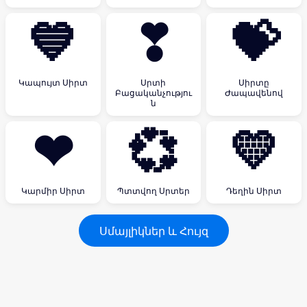
💙
❣
💝
Կապույտ Սիրտ
Սրտի
Սիրտը
Բացականչությու
Ժապավենով
ն
❤
💞
💛
Կարմիր Սիրտ
Պտտվող Սրտեր
Դեղին Սիրտ
Սմայլիկներ և Հույզ