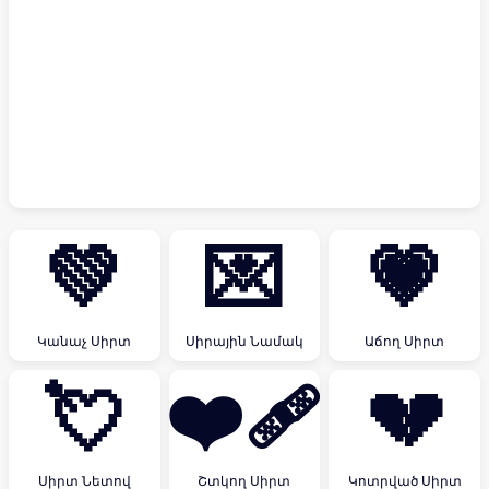
💚
💌
💗
Կանաչ Սիրտ
Սիրային Նամակ
Աճող Սիրտ
💘
❤️‍🩹
💔
Սիրտ Նետով
Շտկող Սիրտ
Կոտրված Սիրտ