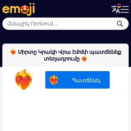
Menu
Menu
Close
Close
💗
🩷
🩵
💝
❣
💟
❤
💙
❤️‍🔥 Սիրտը Կրակի Վրա էմոձի պատճենեք
տեղադրումը ❤️‍🔥
❤️‍🔥
❤️‍🔥
Պատճենել