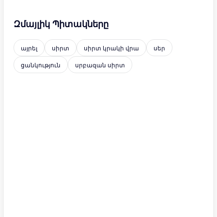
Զմայլիկ Պիտակները
այրել
սիրտ
սիրտ կրակի վրա
սեր
ցանկություն
սրբազան սիրտ