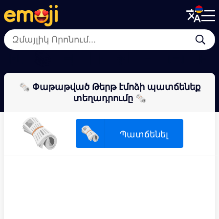
Menu
Menu
Close
Close
📃
📚
📘
📑
📗
📕
📜
📔
🗞 Փաթաթված Թերթ էմոձի պատճենեք
տեղադրումը 🗞
🗞
🗞
Պատճենել