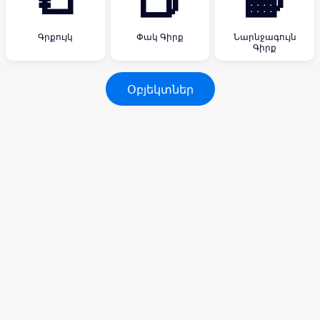
Գրքույկ
Փակ Գիրք
Նարնջագույն
Գիրք
Օբյեկտներ