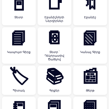
📓
📑
🔖
Տետր
Էջանիշների
Էջանիշ
Ներդիրներ
📘
📔
📗
Կապույտ Գիրք
Տետր ՝
Կանաչ Գիրք
Դեկորատիվ
Ծածկով
🏷
📚
📰
Պիտակ
Գրքեր
Թերթ
📒
📕
📙