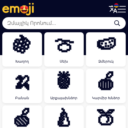
Menu
Menu
Close
Close
🍇
🍈
🍉
Խաղող
Սեխ
Ձմերուկ
🍌
🍍
🍎
Բանան
Արքայախնձոր
Կարմիր Խնձոր
🍏
🍐
🍑