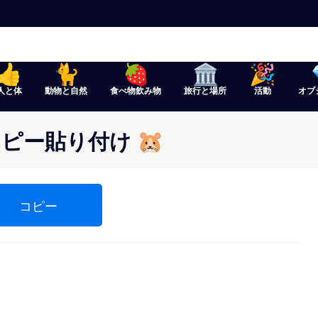
人と体
動物と自然
食べ物飲み物
旅行と場所
活動
オブ
コピー貼り付け 🐹
コピー