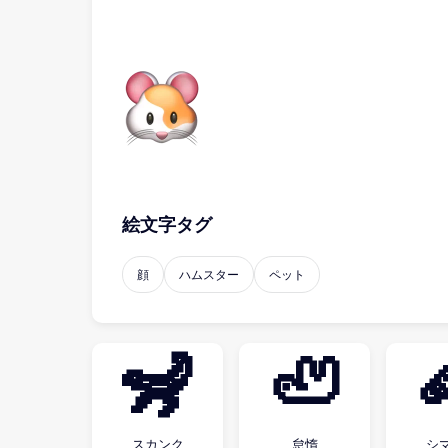
絵文字タグ
顔
ハムスター
ペット
🦨
🦥
スカンク
怠惰
シ