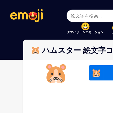
Menu
Menu
Close
Close
スマイリー＆エモーション
🐹 ハムスター 絵文字
🐹
🐹