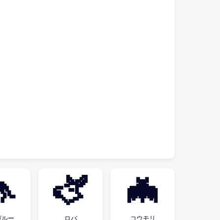

🫏
🦇
ガルー
ロバ
コウモリ