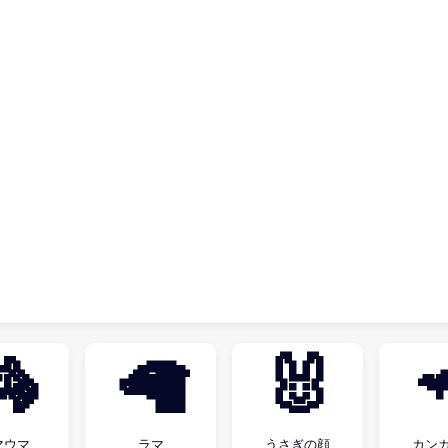
🦓
🦙
🐰

マウマ
ラマ
うさぎの顔
カン