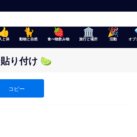
人と体
動物と自然
食べ物飲み物
旅行と場所
活動
オブ
り付け 🍋‍🟩
コピー