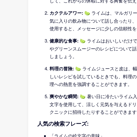
して、これからの休暇に対する興奮を伝え
カクテルアワー:
🍋‍🟩 ライムは、マル
気に入りの飲み物について話し合ったり、
使用すると、メッセージに少しの信頼性を
健康的な食事:
🍋‍🟩 ライムはおいしい
やグリーンスムージーのレシピについて話
しましょう。
料理の冒険:
🍋‍🟩 ライムジュースと皮
しいレシピを試しているときでも、料理の
理への熱意を強調することができます。
爽やかな瞬間:
🍋‍🟩 暑い日に冷たいラ
文字を使用して、涼しく元気を与えるドリ
クニックに招待したりすることができます
人気の検索フレーズ:
「ライムの絵文字の意味」