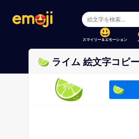
Menu
Menu
Close
Close
スマイリー＆エモーション
🍋‍🟩 ライム 絵文字コピー貼
🍋‍🟩
🍋‍🟩