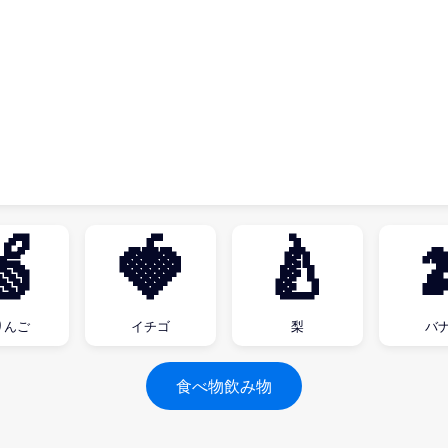
🍏
🍓
🍐

りんご
イチゴ
梨
バ
食べ物飲み物