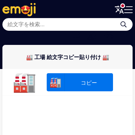
Menu
Menu
Close
Close
🏫
🏠
🧱
🏡
🛖
🪵
🏘
🏪
🏭 工場 絵文字コピー貼り付け 🏭
🏭
🏭
コピー