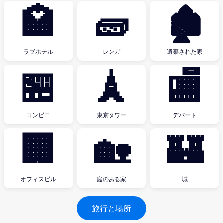
🏩
🧱
🏚
ラブホテル
レンガ
遺棄された家
🏪
🗼
🏬
コンビニ
東京タワー
デパート
🏢
🏡
🏰
オフィスビル
庭のある家
城
旅行と場所