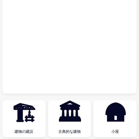
🏗
🏛
🛖
建物の建設
古典的な建物
小屋