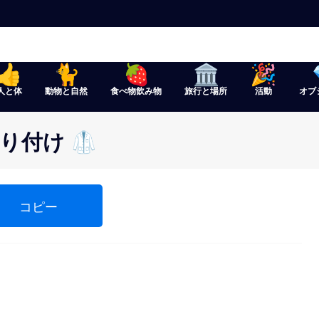
人と体
動物と自然
食べ物飲み物
旅行と場所
活動
オブ
り付け 🥼
コピー