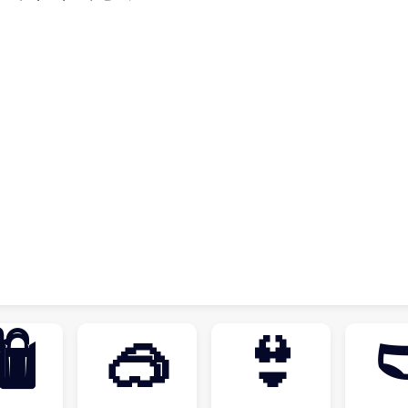
🛍
🥽
👙
