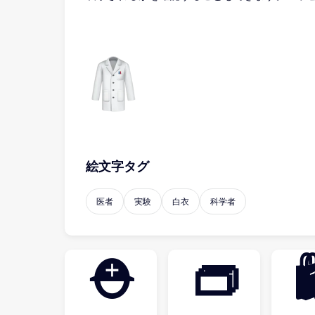
絵文字タグ
医者
実験
白衣
科学者
⛑
👝