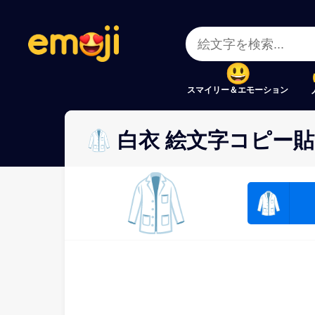
Menu
Menu
Close
Close
スマイリー＆エモーション
🥼 白衣 絵文字コピー貼
🥼
🥼