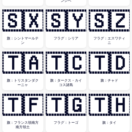
ンシペ
🇸🇽
🇸🇾
🇸🇿
旗：シントマールテ
フラグ：シリア
フラグ：エスワティ
ン
ニ
🇹🇦
🇹🇨
🇹🇩
旗：トリスタンダク
旗：タークス・カイ
旗：チャド
ーニャ
コス諸島
🇹🇫
🇹🇬
🇹🇭
旗：フランス領南方
フラグ：トーゴ
旗：タイ
南方領土