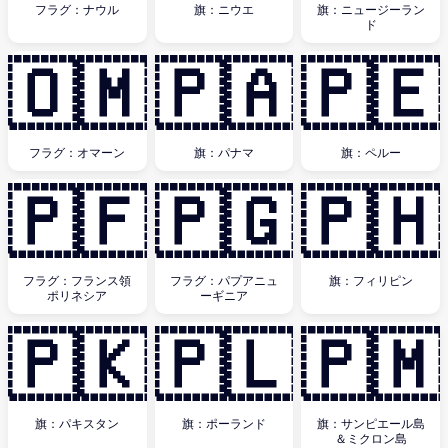
フラグ：ナウル
旗：ニウエ
旗：ニュージーラン
ド
🇴🇲
🇵🇦
🇵🇪
フラグ：オマーン
旗：パナマ
旗：ペルー
🇵🇫
🇵🇬
🇵🇭
フラグ：フランス領
フラグ：パプアニュ
旗：フィリピン
ポリネシア
ーギニア
🇵🇰
🇵🇱
🇵🇲
旗：パキスタン
旗：ポーランド
旗：サンピエール島
＆ミクロン島