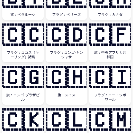
旗：ベラルーシ
フラグ：ベリーズ
フラグ：カナダ
🇨🇨
🇨🇩
🇨🇫
フラグ：ココス（キ
フラグ：コンゴ-キン
旗：中央アフリカ共
ーリング）諸島
シャサ
和国
🇨🇬
🇨🇭
🇨🇮
旗：コンゴ-ブラザビ
旗：スイス
フラグ：コートジボ
ル
ワール
🇨🇰
🇨🇱
🇨🇲