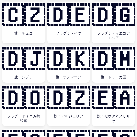
🇨🇿
🇩🇪
🇩🇬
旗：チェコ
フラグ：ドイツ
フラグ：ディエゴガ
ルシア
🇩🇯
🇩🇰
🇩🇲
旗：ジブチ
旗：デンマーク
旗：ドミニカ国
🇩🇴
🇩🇿
🇪🇦
フラグ：ドミニカ共
旗：アルジェリア
旗：セウタ＆メリリ
和国
ャ