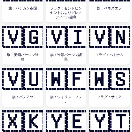
旗：バチカン市国
フラグ：セントビン
旗：ベネズエラ
セントおよびグレナ
ディーン諸島
🇻🇬
🇻🇮
🇻🇳
旗：英領バージン諸
旗：米領バージン諸
フラグ：ベトナム
島
島
🇻🇺
🇼🇫
🇼🇸
旗：バヌアツ
旗：ウォリス・フツ
フラグ：サモア
ナ
🇽🇰
🇾🇪
🇾🇹