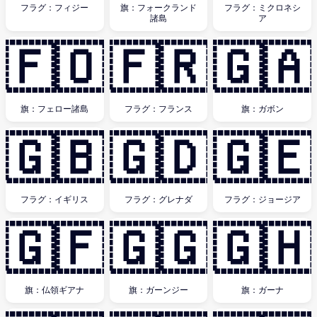
フラグ：フィジー
旗：フォークランド
フラグ：ミクロネシ
諸島
ア
🇫🇴
🇫🇷
🇬🇦
旗：フェロー諸島
フラグ：フランス
旗：ガボン
🇬🇧
🇬🇩
🇬🇪
フラグ：イギリス
フラグ：グレナダ
フラグ：ジョージア
🇬🇫
🇬🇬
🇬🇭
旗：仏領ギアナ
旗：ガーンジー
旗：ガーナ