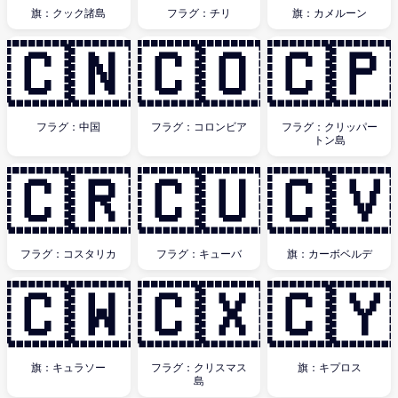
旗：クック諸島
フラグ：チリ
旗：カメルーン
🇨🇳
🇨🇴
🇨🇵
フラグ：中国
フラグ：コロンビア
フラグ：クリッパー
トン島
🇨🇷
🇨🇺
🇨🇻
フラグ：コスタリカ
フラグ：キューバ
旗：カーボベルデ
🇨🇼
🇨🇽
🇨🇾
旗：キュラソー
フラグ：クリスマス
旗：キプロス
島