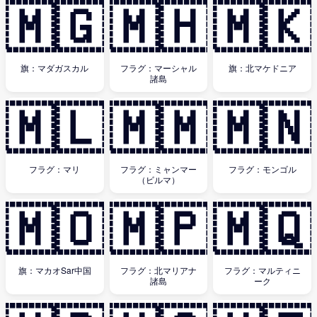
🇲🇬
🇲🇭
🇲🇰
旗：マダガスカル
フラグ：マーシャル
旗：北マケドニア
諸島
🇲🇱
🇲🇲
🇲🇳
フラグ：マリ
フラグ：ミャンマー
フラグ：モンゴル
（ビルマ）
🇲🇴
🇲🇵
🇲🇶
旗：マカオSar中国
フラグ：北マリアナ
フラグ：マルティニ
諸島
ーク