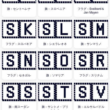
旗：セントヘレナ
旗：スロベニア
フラグ：Svalbard＆
Jan Mayen
🇸🇰
🇸🇱
🇸🇲
フラグ：スロバキア
旗：シエラレオネ
旗：サンマリノ
🇸🇳
🇸🇴
🇸🇷
フラグ：セネガル
旗：ソマリア
フラグ：スリナム
🇸🇸
🇸🇹
🇸🇻
旗：南スーダン
旗：サントメ・プリ
旗：エルサルバドル