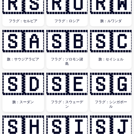
🇷🇸
🇷🇺
🇷🇼
フラグ：セルビア
フラグ：ロシア
旗：ルワンダ
🇸🇦
🇸🇧
🇸🇨
旗：サウジアラビア
フラグ：ソロモン諸
旗：セイシェル
島
🇸🇩
🇸🇪
🇸🇬
旗：スーダン
フラグ：スウェーデ
フラグ：シンガポー
ン
ル
🇸🇭
🇸🇮
🇸🇯