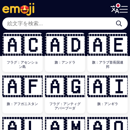
Menu
Menu
Close
Close
🇦🇨
🇦🇩
🇦🇪
フラグ：アセンショ
旗：アンドラ
旗：アラブ首長国連
ン島
邦
🇦🇫
🇦🇬
🇦🇮
旗：アフガニスタン
フラグ：アンティグ
旗：アンギラ
アバーブーダ
🇦🇱
🇦🇲
🇦🇴