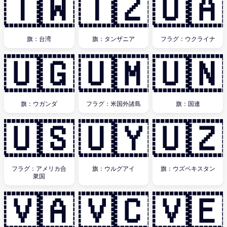
🇹🇼
🇹🇿
🇺🇦
旗：台湾
旗：タンザニア
フラグ：ウクライナ
🇺🇬
🇺🇲
🇺🇳
旗：ウガンダ
フラグ：米国外諸島
旗：国連
🇺🇸
🇺🇾
🇺🇿
フラグ：アメリカ合
旗：ウルグアイ
旗：ウズベキスタン
衆国
🇻🇦
🇻🇨
🇻🇪