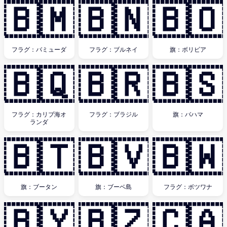
🇧🇲
🇧🇳
🇧🇴
フラグ：バミューダ
フラグ：ブルネイ
旗：ボリビア
🇧🇶
🇧🇷
🇧🇸
フラグ：カリブ海オ
フラグ：ブラジル
旗：バハマ
ランダ
🇧🇹
🇧🇻
🇧🇼
旗：ブータン
旗：ブーベ島
フラグ：ボツワナ
🇧🇾
🇧🇿
🇨🇦