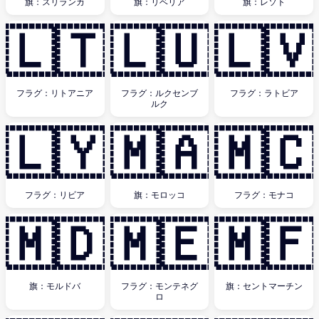
旗：スリランカ
旗：リベリア
旗：レソト
🇱🇹
🇱🇺
🇱🇻
フラグ：リトアニア
フラグ：ルクセンブ
フラグ：ラトビア
ルク
🇱🇾
🇲🇦
🇲🇨
フラグ：リビア
旗：モロッコ
フラグ：モナコ
🇲🇩
🇲🇪
🇲🇫
旗：モルドバ
フラグ：モンテネグ
旗：セントマーチン
ロ