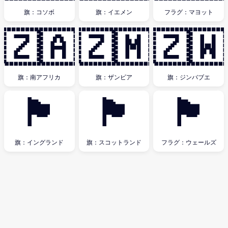
旗：コソボ
旗：イエメン
フラグ：マヨット
🇿🇦
🇿🇲
🇿🇼
旗：南アフリカ
旗：ザンビア
旗：ジンバブエ
🏴󠁧󠁢󠁥󠁮󠁧󠁿
🏴󠁧󠁢󠁳󠁣󠁴󠁿
🏴󠁧󠁢󠁷󠁬󠁳󠁿
旗：イングランド
旗：スコットランド
フラグ：ウェールズ