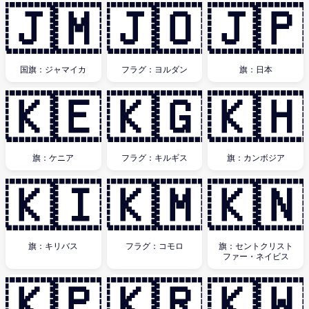
🇯🇲
🇯🇴
🇯🇵
国旗：ジャマイカ
フラグ：ヨルダン
旗：日本
🇰🇪
🇰🇬
🇰🇭
旗：ケニア
フラグ：キルギス
旗：カンボジア
🇰🇮
🇰🇲
🇰🇳
旗：キリバス
フラグ：コモロ
旗：セントクリスト
ファー・ネイビス
🇰🇵
🇰🇷
🇰🇼