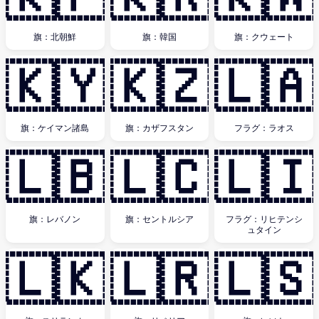
旗：北朝鮮
旗：韓国
旗：クウェート
🇰🇾
🇰🇿
🇱🇦
旗：ケイマン諸島
旗：カザフスタン
フラグ：ラオス
🇱🇧
🇱🇨
🇱🇮
旗：レバノン
旗：セントルシア
フラグ：リヒテンシ
ュタイン
🇱🇰
🇱🇷
🇱🇸