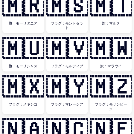
🇲🇷
🇲🇸
🇲🇹
旗：モーリタニア
フラグ：モントセラ
旗：マルタ
ト
🇲🇺
🇲🇻
🇲🇼
旗：モーリシャス
フラグ：モルディブ
旗：マラウイ
🇲🇽
🇲🇾
🇲🇿
フラグ：メキシコ
フラグ：マレーシア
フラグ：モザンビー
ク
🇳🇦
🇳🇨
🇳🇪