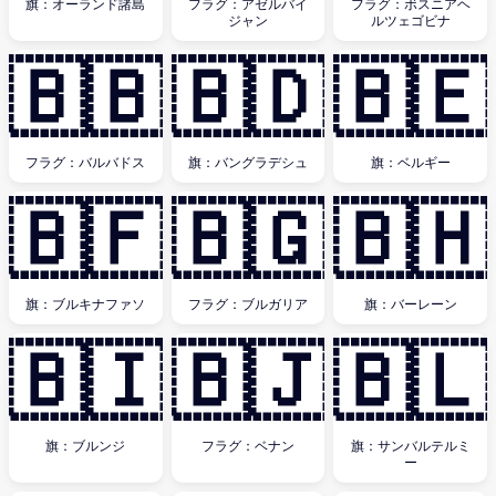
旗：オーランド諸島
フラグ：アゼルバイ
フラグ：ボスニアヘ
ジャン
ルツェゴビナ
🇧🇧
🇧🇩
🇧🇪
フラグ：バルバドス
旗：バングラデシュ
旗：ベルギー
🇧🇫
🇧🇬
🇧🇭
旗：ブルキナファソ
フラグ：ブルガリア
旗：バーレーン
🇧🇮
🇧🇯
🇧🇱
旗：ブルンジ
フラグ：ベナン
旗：サンバルテルミ
ー