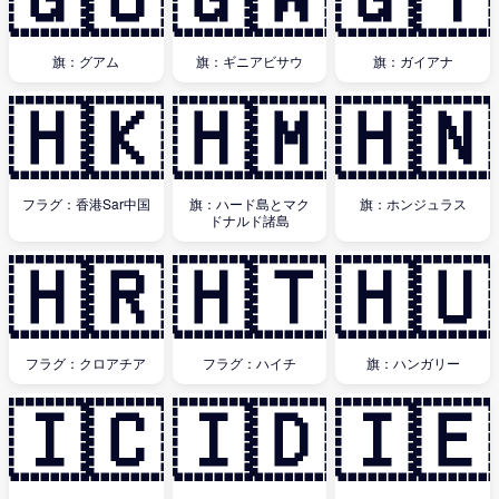
🇬🇺
🇬🇼
🇬🇾
旗：グアム
旗：ギニアビサウ
旗：ガイアナ
🇭🇰
🇭🇲
🇭🇳
フラグ：香港Sar中国
旗：ハード島とマク
旗：ホンジュラス
ドナルド諸島
🇭🇷
🇭🇹
🇭🇺
フラグ：クロアチア
フラグ：ハイチ
旗：ハンガリー
🇮🇨
🇮🇩
🇮🇪