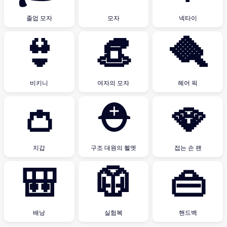
졸업 모자
모자
넥타이
👙
👒
🪮
비키니
여자의 모자
헤어 픽
👛
⛑
🪭
지갑
구조 대원의 헬멧
접는 손 팬
🎒
🥼
👜
배낭
실험복
핸드백