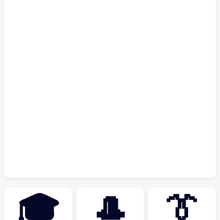
🎓
🎩
👔