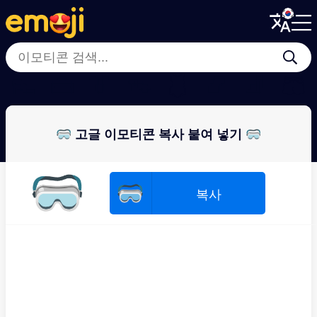
Menu
Menu
Close
Close
👠
👜
👔
👡
🩱
📿
🧦
🩳
🥽 고글 이모티콘 복사 붙여 넣기 🥽
🥽
🥽
복사