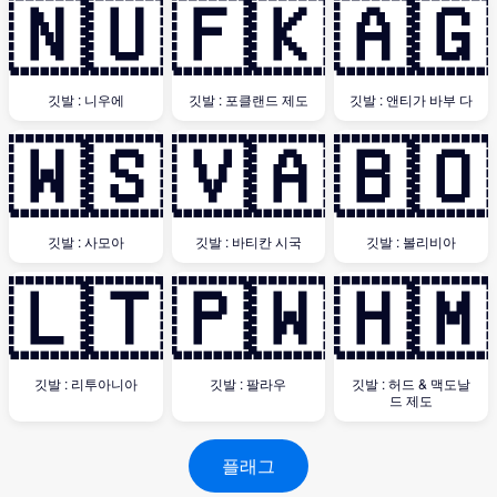
🇳🇺
🇫🇰
🇦🇬
깃발 : 니우에
깃발 : 포클랜드 제도
깃발 : 앤티가 바부 다
🇼🇸
🇻🇦
🇧🇴
깃발 : 사모아
깃발 : 바티칸 시국
깃발 : 볼리비아
🇱🇹
🇵🇼
🇭🇲
깃발 : 리투아니아
깃발 : 팔라우
깃발 : 허드 & 맥도날
드 제도
플래그