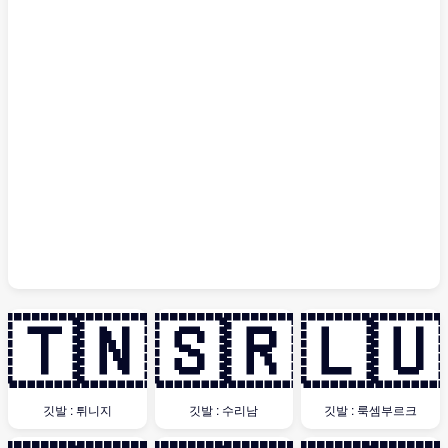
🇹🇳
🇸🇷
🇱🇺
깃발 : 튀니지
깃발 : 수리남
깃발 : 룩셈부르크