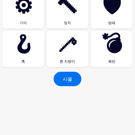
⚙
🔨
🛡
기어
망치
방패
🪝
🦯
💣
훅
흰 지팡이
폭탄
사물