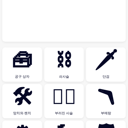
🧰
⛓
🗡
공구 상자
쇠사슬
단검
🛠
⛓️‍💥
🪃
망치와 렌치
부러진 사슬
부메랑