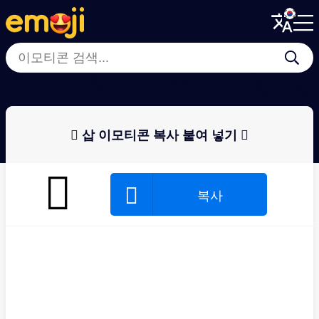
Menu
Menu
Close
Close
💣
⛓
🪚
🔗
⚖
🪃
🪓
🪛
🪏 삽 이모티콘 복사 붙여 넣기 🪏
🪏
🪏
복사