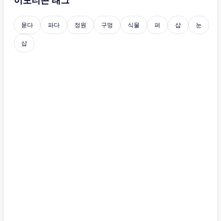
이모티콘 태그
묻다
파다
정원
구멍
식물
퍼
삽
눈
삽