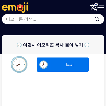
Menu
Menu
Close
Close
🕐
🕔
🕧
🕝
⏰
🕥
⌛
🕠
🕗 여덟시 이모티콘 복사 붙여 넣기 🕗
🕗
🕗
복사