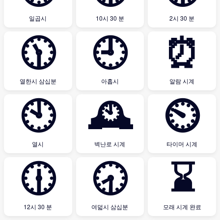
일곱시
10시 30 분
2시 30 분
🕦
🕘
⏰
열한시 삼십분
아홉시
알람 시계
🕙
🕰
⏲
열시
벽난로 시계
타이머 시계
🕧
🕣
⌛
12시 30 분
여덟시 삼십분
모래 시계 완료