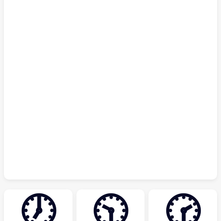
🕖
🕥
🕝