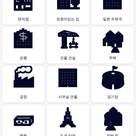
🏪
🏡
🏣
편의점
정원이있는 집
일본 우체국
🏦
🏗
🏘
은행
건물 건설
주택
🏭
🏢
🏟
공장
사무실 건물
경기장
🧱
🗼
🏚
벽돌
도쿄 타워
외딴 집