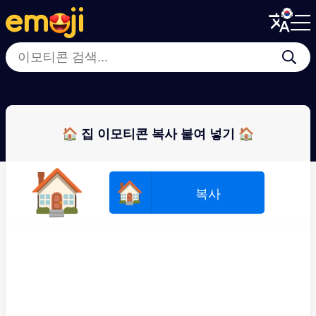
Menu
Menu
Close
Close
🏚
🏘
🏡
🛖
🏦
🪵
🏫
🪨
🏠 집 이모티콘 복사 붙여 넣기 🏠
🏠
🏠
복사