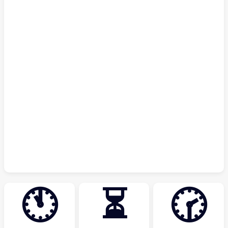
🕚
⏳
🕝