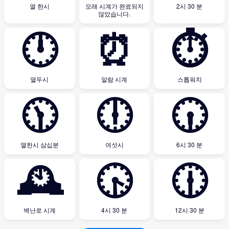
열 한시
모래 시계가 완료되지
2시 30 분
않았습니다.
🕛
⏰
⏱
열두시
알람 시계
스톱워치
🕦
🕕
🕡
열한시 삼십분
여섯시
6시 30 분
🕰
🕟
🕧
벽난로 시계
4시 30 분
12시 30 분