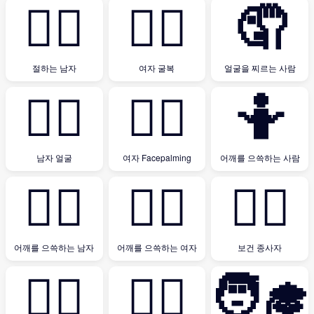
🙇‍♂️
🙇‍♀️
🤦
절하는 남자
여자 굴복
얼굴을 찌르는 사람
🤦‍♂️
🤦‍♀️
🤷
남자 얼굴
여자 Facepalming
어깨를 으쓱하는 사람
🤷‍♂️
🤷‍♀️
🧑‍⚕️
어깨를 으쓱하는 남자
어깨를 으쓱하는 여자
보건 종사자
👨‍⚕️
👩‍⚕️
🧑‍🎓