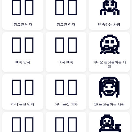
🙍‍♂️
🙍‍♀️
🙎
찡그린 남자
찡그린 여자
삐죽하는 사람
🙎‍♂️
🙎‍♀️
🙅
삐죽 남자
여자 삐죽
아니오 몸짓을하는 사
람
🙅‍♂️
🙅‍♀️
🙆
아니 몸짓 남자
아니 몸짓 여자
Ok 몸짓을하는 사람
🙆‍♂️
🙆‍♀️
💁