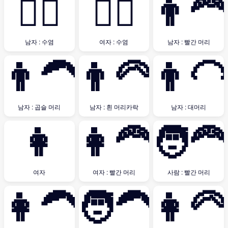
🧔‍♂️
🧔‍♀️
👨‍🦰
남자 : 수염
여자 : 수염
남자 : 빨간 머리
👨‍🦱
👨‍🦳
👨‍🦲
남자 : 곱슬 머리
남자 : 흰 머리카락
남자 : 대머리
👩
👩‍🦰
🧑‍🦰
여자
여자 : 빨간 머리
사람 : 빨간 머리
👩‍🦱
🧑‍🦱
👩‍🦳