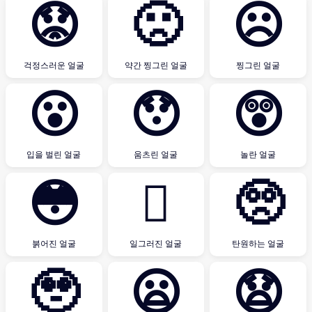
😟
🙁
☹
걱정스러운 얼굴
약간 찡그린 얼굴
찡그린 얼굴
😮
😯
😲
입을 벌린 얼굴
움츠린 얼굴
놀란 얼굴
😳
🫪
🥺
붉어진 얼굴
일그러진 얼굴
탄원하는 얼굴
🥹
😦
😧