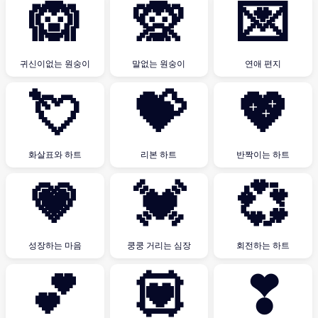
🙉
🙊
💌
귀신이없는 원숭이
말없는 원숭이
연애 편지
💘
💝
💖
화살표와 하트
리본 하트
반짝이는 하트
💗
💓
💞
성장하는 마음
쿵쿵 거리는 심장
회전하는 하트
💕
💟
❣