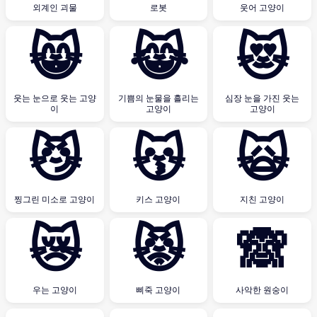
외계인 괴물
로봇
웃어 고양이
😸
😹
😻
웃는 눈으로 웃는 고양
기쁨의 눈물을 흘리는
심장 눈을 가진 웃는
이
고양이
고양이
😼
😽
🙀
찡그린 미소로 고양이
키스 고양이
지친 고양이
😿
😾
🙈
우는 고양이
삐죽 고양이
사악한 원숭이