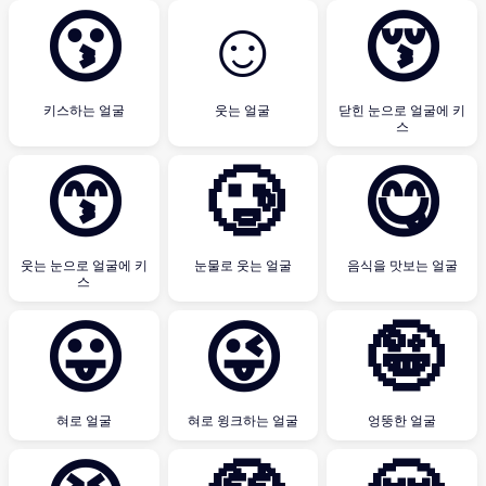
😗
☺
😚
키스하는 얼굴
웃는 얼굴
닫힌 눈으로 얼굴에 키
스
😙
🥲
😋
웃는 눈으로 얼굴에 키
눈물로 웃는 얼굴
음식을 맛보는 얼굴
스
😛
😜
🤪
혀로 얼굴
혀로 윙크하는 얼굴
엉뚱한 얼굴