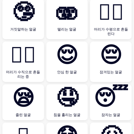
🤥
🫨
🙂‍↔️
거짓말하는 얼굴
떨리는 얼굴
머리가 수평으로 흔들
린다
🙂‍↕️
😌
😔
머리가 수직으로 흔들
안심 한 얼굴
잠겨있는 얼굴
리는 중
😪
🤤
😴
졸린 얼굴
침을 흘리는 얼굴
잠자는 얼굴