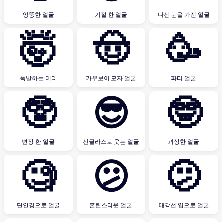
엉뚱한 얼굴
기절 한 얼굴
나선 눈을 가진 얼굴
🤯
🤠
🥳
폭발하는 머리
카우보이 모자 얼굴
파티 얼굴
🥸
😎
🤓
변장 한 얼굴
선글라스로 웃는 얼굴
괴상한 얼굴
🧐
😕
🫤
단안경으로 얼굴
혼란스러운 얼굴
대각선 입으로 얼굴