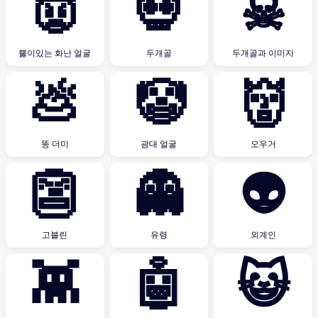
👿
💀
☠
뿔이있는 화난 얼굴
두개골
두개골과 이미지
💩
🤡
👹
똥 더미
광대 얼굴
오우거
👺
👻
👽
고블린
유령
외계인
👾
🤖
😺