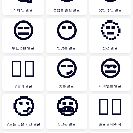
지퍼 입 얼굴
눈썹을 올린 얼굴
중립적 인 얼굴
😑
😶
🫥
무표정한 얼굴
입없는 얼굴
점선 얼굴
😶‍🌫️
😏
😒
구름에 얼굴
웃는 얼굴
재미없는 얼굴
🙄
😬
😮‍💨
구르는 눈을 가진 얼굴
찡그린 얼굴
얼굴을 내쉬다