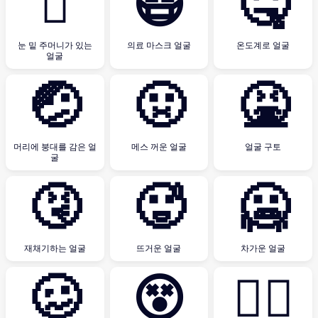
🫩
😷
🤒
눈 밑 주머니가 있는
의료 마스크 얼굴
온도계로 얼굴
얼굴
🤕
🤢
🤮
머리에 붕대를 감은 얼
메스 꺼운 얼굴
얼굴 구토
굴
🤧
🥵
🥶
재채기하는 얼굴
뜨거운 얼굴
차가운 얼굴
🥴
😵
😵‍💫