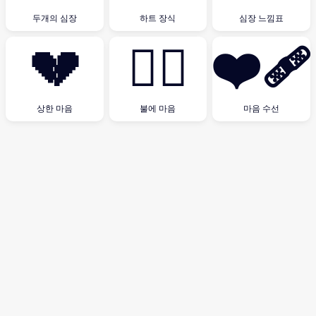
두개의 심장
하트 장식
심장 느낌표
💔
❤️‍🔥
❤️‍🩹
상한 마음
불에 마음
마음 수선