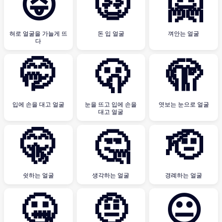
😝
🤑
🤗
혀로 얼굴을 가늘게 뜨
돈 입 얼굴
껴안는 얼굴
다
🤭
🫢
🫣
입에 손을 대고 얼굴
눈을 뜨고 입에 손을
엿보는 눈으로 얼굴
대고 얼굴
🤫
🤔
🫡
쉿하는 얼굴
생각하는 얼굴
경례하는 얼굴
🤐
🤨
😐